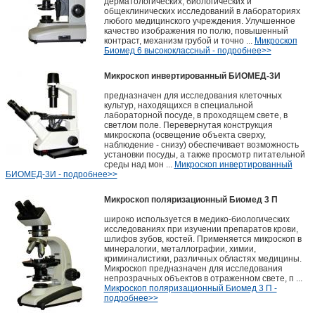
дерматологических, биологических и
общеклинических исследований в лабораториях
любого медицинского учреждения. Улучшенное
качество изображения по полю, повышенный
контраст, механизм грубой и точно ...
Микроскоп
Биомед 6 высококлассный - подробнее>>
Микроскоп инвертированный БИОМЕД-3И
предназначен для исследования клеточных
культур, находящихся в специальной
лабораторной посуде, в проходящем свете, в
светлом поле. Перевернутая конструкция
микроскопа (освещение объекта сверху,
наблюдение - снизу) обеспечивает возможность
установки посуды, а также просмотр питательной
среды над мон ...
Микроскоп инвертированный
БИОМЕД-3И - подробнее>>
Микроскоп поляризационный Биомед 3 П
широко используется в медико-биологических
исследованиях при изучении препаратов крови,
шлифов зубов, костей. Применяется микроскоп в
минералогии, металлографии, химии,
криминалистики, различных областях медицины.
Микроскоп предназначен для исследования
непрозрачных объектов в отраженном свете, п ...
Микроскоп поляризационный Биомед 3 П -
подробнее>>