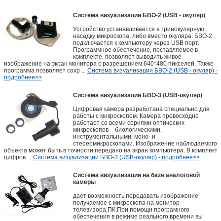
Система визуализации БВО-2 (USB - окуляр)
Устройство устанавливается в тринокулярную
насадку микроскопа, либо вместо окуляра. БВО-2
подключается к компьютеру через USB порт.
Программное обеспечение, поставляемое в
комплекте, позволяет выводить живое
изображение на экран монитора с разрешением 640*480 пикселей. Также
программа позволяет сохр ...
Система визуализации БВО-2 (USB - окуляр) -
подробнее>>
Система визуализации БВО-3 (USB-окуляр)
Цифровая камера разработана специально для
работы с микроскопом. Камера превосходно
работает со всеми сериями оптических
микроскопов – биологическими,
инструментальными, моно- и
стереомикроскопами. Изображение наблюдаемого
объекта может быть в точности передано на экран компьютера. В комплект
цифров ...
Система визуализации БВО-3 (USB-окуляр) - подробнее>>
Система визуализации на базе аналоговой
камеры
дает возможность передавать изображение
получаемое с микроскопа на монитор
телевизора,ПК.При помощи програмного
обеспечения в режиме реального времени вы