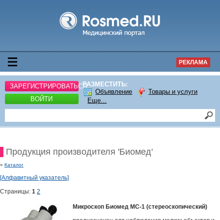
РЕКЛАМА
РАЗМЕСТИТЬ:
ЗАРЕГИСТРИРОВАТЬСЯ
Объявление
Товары и услуги
ВОЙТИ
Еще...
Продукция производителя 'Биомед'
»
Каталог
[Алфавитный указатель]
Страницы:
1
2
Микроскоп Биомед МС-1 (стереоскопический)