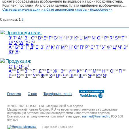
можете обрабатывать изображение выводимое на монитор компьютера.
Комплект поставки: Аналоговая камера; Плата оцифровки изображения; ...
Система визуализации на базе аналоговой камеры - подробнее>>
Страницы:
1
2
Производители:
3
1
7
1
A
17
B
13
C
21
D
8
E
6
F
9
G
2
H
15
I
3
J
1
K
6
L
6
M
19
N
6
O
10
P
8
R
3
S
18
T
10
U
3
V
2
W
7
X
1
Z
2
А
14
Б
8
В
7
Г
1
Д
2
Е
1
З
1
И
7
К
6
Л
6
М
25
Н
3
О
8
П
2
Р
3
С
9
Т
11
У
3
Ф
5
Ц
1
Ч
1
Э
6
Ю
1
Я
1
Продукция:
C
4
L
1
O
2
U
1
А
360
Б
119
В
205
Г
81
Д
213
Е
14
Ж
11
З
431
И
265
К
922
Л
107
М
368
Н
636
О
154
П
688
Р
174
С
708
Т
587
У
100
Ф
166
Х
38
Ц
61
Ч
14
Ш
354
Щ
191
Э
135
Ю
8
Я
4
Реклама
О нас
Тарифные планы
© 2002-2026 ROSMED.RU Медицинский b2b портал
Медицинский портал Rosmed.RU не несет ответственности за содержание
информации оставленной рекламодателями и посетителями портала.
Все вопросы и предложения присылайте на адрес
rosmed@rosmed.ru
ICQ 108
995 521
Page load: 0.0041 sec