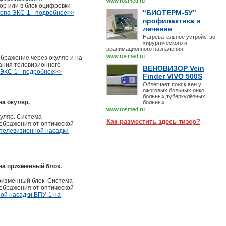
www.rosmed.ru
ор или в блок оцифровки
"БИОТЕРМ-5У"
копа ЭКС-1 - подробнее>>
профилактика и
лечение
Нагревательное устройство
хирургического и
реанимационного назначения
www.rosmed.ru
бражение через окуляр и на
ания телевизионного
ВЕНОВИЗОР Vein
 ЭКС-1 - подробнее>>
Finder VIVO 500S
Облегчает поиск вен у
ожоговых больных,онко
больных,туберкулёзных
а окуляр.
больных.
www.rosmed.ru
куляр. Система
Как разместить здесь тизер?
ображения от оптической
 телевизионной насадки
на призменный блок.
ризменный блок. Система
ображения от оптической
ой насадки ВПУ-1 на