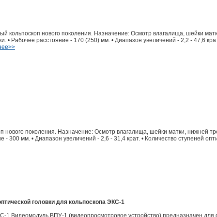
й кольпоскоп нового поколения. Назначение: Осмотр влагалища, шейки матк
 • Рабочее расстояние - 170 (250) мм. • Диапазон увеличений - 2,2 - 47,6 кра
нее>>
п нового поколения. Назначение: Осмотр влагалища, шейки матки, нижней тр
 300 мм. • Диапазон увеличений - 2,6 - 31,4 крат. • Количество ступеней оптиче
оптической головки для кольпоскопа ЭКС-1
Видеомодуль ВПУ-1 (видеопросмотровое устройство) предназначен для