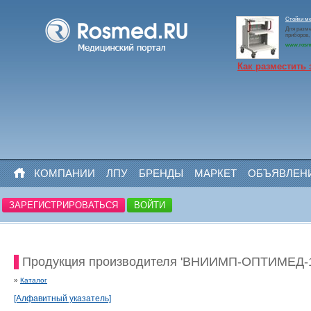
Стойки м
Для разме
приборов,
www.rosm
Как разместить 
КОМПАНИИ
ЛПУ
БРЕНДЫ
МАРКЕТ
ОБЪЯВЛЕН
ЗАРЕГИСТРИРОВАТЬСЯ
ВОЙТИ
Продукция производителя 'ВНИИМП-ОПТИМЕД-1
»
Каталог
[Алфавитный указатель]