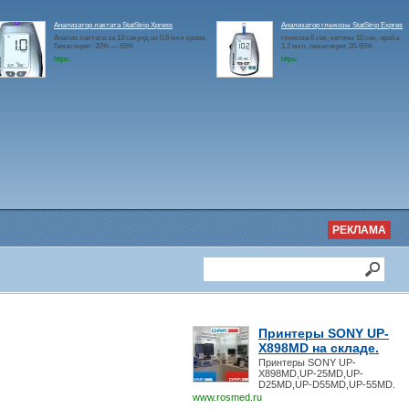
Анализатор лактата StatStrip Xpress
Анализатор глюкозы StatStrip Expres
Анализ лактата за 13 секунд из 0,6 мкл крови,
глюкоза 6 сек, кетоны 10 сек, проба
Гематокрит: 20% — 65%
1.2 мкл, гематокрит 20-65%
https:
https:
РЕКЛАМА
Принтеры SONY UP-
X898MD на складе.
Принтеры SONY UP-
X898MD,UP-25MD,UP-
D25MD,UP-D55MD,UP-55MD.
www.rosmed.ru