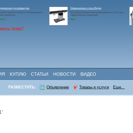
едицинские для аппаратуры
Операционные столы Медин
щения диагностического оборудования,
Многофункциональные операционные столы для
 инструментов.
хирургических отделений.
ed.ru
https:
здесь тизер?
ИЯ
КУПЛЮ
СТАТЬИ
НОВОСТИ
ВИДЕО
РАЗМЕСТИТЬ:
Объявление
Товары и услуги
Еще...
'