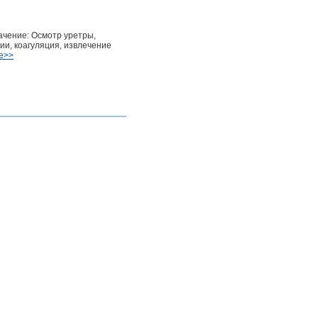
ачение: Осмотр уретры,
ии, коагуляция, извлечение
ее>>