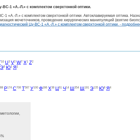
-ВС-1 «А.-Л.» с комплектом сверхтонкой оптики.
С-1 «А.-Л.» с комплектом сверхтонкой оптики. Автоклавируемая оптика. Назн
ризация мочеточников, проведение хирургических манипуляций (взятие биопс
иагностический Цу-ВС-1 «А.-Л.» с комплектом сверхтонкой оптики. - подробн
T
10
U
3
V
2
W
7
X
1
Z
2
Э
6
Ю
1
Я
1
88
Р
174
С
708
Т
587
У
100
Ф
166
Х
38
Ц
61
Ч
14
Ш
354
Щ
191
Э
135
Ю
8
Я
4
сметологии,
65%