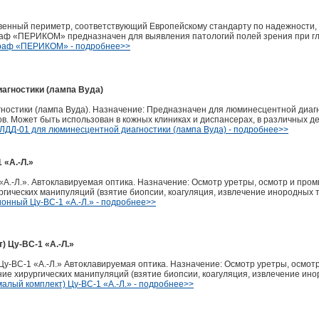
енный периметр, соответствующий Европейскому стандарту по надежности,
аф «ПЕРИКОМ» предназначен для выявления патологий полей зрения при гла
раф «ПЕРИКОМ» - подробнее>>
агностики (лампа Вуда)
ностики (лампа Вуда). Назначение: Предназначен для люминесцентной диагн
ов. Может быть использован в кожных клиниках и диспансерах, в различных д
ЛДД-01 для люминесцентной диагностики (лампа Вуда) - подробнее>>
 «А.-Л.»
А.-Л.». Автоклавируемая оптика. Назначение: Осмотр уретры, осмотр и пром
гических манипуляций (взятие биопсии, коагуляция, извлечение инородных т
онный Цу-ВС-1 «А.-Л.» - подробнее>>
 Цу-ВС-1 «А.-Л.»
Цу-ВС-1 «А.-Л.» Автоклавируемая оптика. Назначение: Осмотр уретры, осмот
ие хирургических манипуляций (взятие биопсии, коагуляция, извлечение ино
алый комплект) Цу-ВС-1 «А.-Л.» - подробнее>>