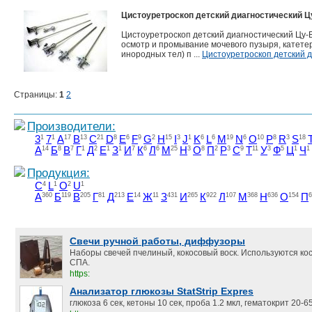
Цистоуретроскоп детский диагностический Цу
Цистоуретроскоп детский диагностический Цу-В
осмотр и промывание мочевого пузыря, катете
инородных тел) п ...
Цистоуретроскоп детский д
Страницы:
1
2
Производители:
3
1
7
1
A
17
B
13
C
21
D
8
E
6
F
9
G
2
H
15
I
3
J
1
K
6
L
6
M
19
N
6
O
10
P
8
R
3
S
18
А
14
Б
8
В
7
Г
1
Д
2
Е
1
З
1
И
7
К
6
Л
6
М
25
Н
3
О
8
П
2
Р
3
С
9
Т
11
У
3
Ф
5
Ц
1
Ч
1
Продукция:
C
4
L
1
O
2
U
1
А
360
Б
119
В
205
Г
81
Д
213
Е
14
Ж
11
З
431
И
265
К
922
Л
107
М
368
Н
636
О
154
П
6
Свечи ручной работы, диффузоры
Наборы свечей пчелиный, кокосовый воск. Используются ко
СПА.
https:
Анализатор глюкозы StatStrip Expres
глюкоза 6 сек, кетоны 10 сек, проба 1.2 мкл, гематокрит 20-