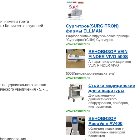
и, нижней трети
Сургитрон(SURGITRON)
т. • Количество ступеней
фирмы ELLMAN
Радиоволновые хирургические приборы
"Сургитрон"(США) Сургидрон.
www.rosmed.ru
ВЕНОВИЗОР VEIN
FINDER VIVO 500S
Аппарат визуализации вен
VEIN FINDER VIVO
500S(веновизор,веноискатель)
www.rosmed.ru
ети цервикального канала.
Стойки медицинские
ского увеличения - 5. • ...
для аппаратуры
Для размещения
диагностического
оборудования, приборов,
инструментов.
www.rosmed.ru
ВЕНОВИЗОР
AccuVein AV400
облегчает поиск вен у
проблемных категорий
пациентов
 формирования