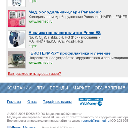
https:
Мед. холодильники,лари Panasonic
Холодильное мед. оборудование Panasonic,HAIER,LIEBHER
www.rosmed.ru
Анализатор электролитов Prime ES
Na, K, Cl, iCa, iMg, pH, Hct (Ионизированный
МАГНИЙ+Na,K,Cl,iCa,iMg,pH,Hct)
https:
"БИОТЕРМ-5У" профилактика и лечение
Нагревательное устройство хирургического и реанимацион
www.rosmed.ru
Как разместить здесь тизер?
КОМПАНИИ
ЛПУ
БРЕНДЫ
МАРКЕТ
ОБЪЯВЛЕНИЯ
Реклама
О нас
Тарифные планы
© 2002-2026 ROSMED.RU Медицинский b2b портал
Медицинский портал Rosmed.RU не несет ответственности за содержание инфор
Все вопросы и предложения присылайте на адрес
rosmed@rosmed.ru
ICQ 108 995
Page load: 0.00734 sec