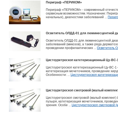
Периграф «ПЕРИКОМ»
Периграф «ПЕРИКОМ» - современный отечеств
сервисным возможностям. Назначение: Перигр
начальных), диагностики заболеваний ...
Периг
Осветитель ОЛДД-01 для люминесцентной ди
Осветитель ОЛДД-01 для люминесцентной диаг
заболеваний (микозов), а также ряда дерматоз
проведении профилактических ...
Осветитель О
Цистоуретроскоп катетеризационный Цу-ВС-1
Цистоуретроскоп катетеризационный Цу-ВС-1 «
катетеризация мочеточников, проведение хирур
Особенности: ...
Цистоуретроскоп катетеризаци
Цистоуретроскоп смотровой (малый комплект)
Цистоуретроскоп смотровой (малый комплект) 
пузыря, катетеризация мочеточников, проведен
зрения. Особе ...
Цистоуретроскоп смотровой (м