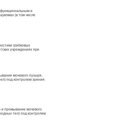
 функциональным и
укомах (в том числе
остики грибковых
етских учреждениях при
ывание мочевого пузыря,
ел) под контролем зрения.
р и промывание мочевого
родных тел) под контролем