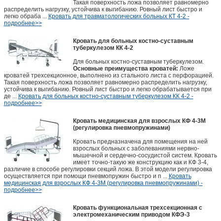
Такая поверхность ложа позволяет равномерно
распределить нагрузку, устойчива к выгибанию. Ровный лист быстро и
легко обраба ...
Кровать для травматологических больных КТ 4-2 -
подробнее>>
Кровать для больных костно-суставным
туберкулезом КК 4-2
Для больных костно-суставным туберкулезом.
Основные преимущества кроватей:
Ложе
кроватей трехсекционное, выполнено из стального листа с перфорацией.
Такая поверхность ложа позволяет равномерно распределить нагрузку,
устойчива к выгибанию. Ровный лист быстро и легко обрабатывается при
де ...
Кровать для больных костно-суставным туберкулезом КК 4-2 -
подробнее>>
Кровать медицинская для взрослых КФ 4-3М
(регулировка пневмопружинами)
Кровать предназначена для помещения на ней
взрослых больных с заболеваниями нервно-
мышечной и сердечно-сосудистой систем. Кровать
имеет точно-такую же конструкцию как и КФ 3-4,
различие в способе регулировки секций ложа. В этой модели регулировка
осуществляется при помощи пневмопружин быстро и п ...
Кровать
медицинская для взрослых КФ 4-3М (регулировка пневмопружинами) -
подробнее>>
Кровать функциональная трехсекционная с
электромеханическим приводом КФЭ-3