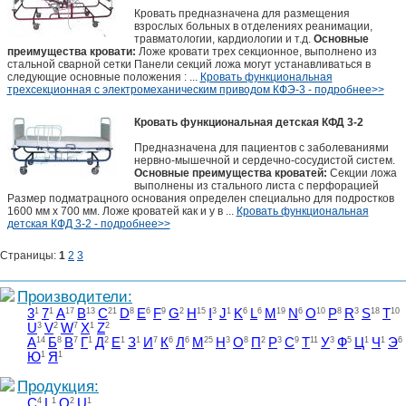
Кровать предназначена для размещения
взрослых больных в отделениях реанимации,
травматологии, кардиологии и т.д.
Основные
преимущества кровати:
Ложе кровати трех секционное, выполнено из
стальной сварной сетки Панели секций ложа могут устанавливаться в
следующие основные положения : ...
Кровать функциональная
трехсекционная с электромеханическим приводом КФЭ-3 - подробнее>>
Кровать функциональная детская КФД 3-2
Предназначена для пациентов с заболеваниями
нервно-мышечной и сердечно-сосудистой систем.
Основные преимущества кроватей:
Секции ложа
выполнены из стального листа с перфорацией
Размер подматрацного основания определен специально для подростков
1600 мм х 700 мм. Ложе кроватей как и у в ...
Кровать функциональная
детская КФД 3-2 - подробнее>>
Страницы:
1
2
3
Производители:
3
1
7
1
A
17
B
13
C
21
D
8
E
6
F
9
G
2
H
15
I
3
J
1
K
6
L
6
M
19
N
6
O
10
P
8
R
3
S
18
T
10
U
3
V
2
W
7
X
1
Z
2
А
14
Б
8
В
7
Г
1
Д
2
Е
1
З
1
И
7
К
6
Л
6
М
25
Н
3
О
8
П
2
Р
3
С
9
Т
11
У
3
Ф
5
Ц
1
Ч
1
Э
6
Ю
1
Я
1
Продукция:
C
4
L
1
O
2
U
1