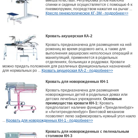
вмешательствах. Регулировка углов наклона
спинки и сиденья осуществляется с помощью 4-х
пневмопружин, посредством нажатия на рычаг ...
Кресло гинекологическое КГ-3М - подробнее>>
Кровать акушерская КА-2
Кровать предназначена для размещения на ней
рожениц во время родового акта, а также для
выполнения акушерских неполосных операций и
манипуляций, применяется в родильных
отделениях, больницах и роддомах. Кровати
можно придать положения для различных функциональных назначений:
для нормальных ро ...
Кровать акушерская КА-2 - подробнее>>
Кровать для новорожденных КН-1
Кровать предназначена для размещения
новорожденных детей в родильных домах или
детских лечебных учреждениях.
Основные
преимущества кровати КН-1:
Кровать
предполагает наличие функций «Тренделенбург»
и «Антитренделенбург» Винтовой механизм
позволяет легко зафиксировать нужный угол накло
...
Кровать для новорожденных КН-1 - подробнее>>
Кровать для новорожденных с пеленальным
столиком КН-3