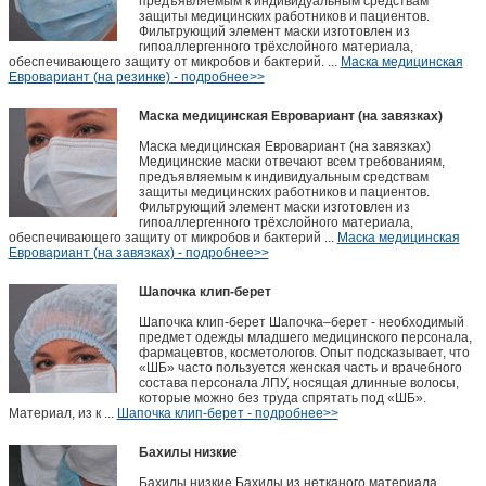
предъявляемым к индивидуальным средствам
защиты медицинских работников и пациентов.
Фильтрующий элемент маски изготовлен из
гипоаллергенного трёхслойного материала,
обеспечивающего защиту от микробов и бактерий. ...
Маска медицинская
Евровариант (на резинке) - подробнее>>
Маска медицинская Евровариант (на завязках)
Маска медицинская Евровариант (на завязках)
Медицинские маски отвечают всем требованиям,
предъявляемым к индивидуальным средствам
защиты медицинских работников и пациентов.
Фильтрующий элемент маски изготовлен из
гипоаллергенного трёхслойного материала,
обеспечивающего защиту от микробов и бактерий ...
Маска медицинская
Евровариант (на завязках) - подробнее>>
Шапочка клип-берет
Шапочка клип-берет Шапочка–берет - необходимый
предмет одежды младшего медицинского персонала,
фармацевтов, косметологов. Опыт подсказывает, что
«ШБ» часто пользуется женская часть и врачебного
состава персонала ЛПУ, носящая длинные волосы,
которые можно без труда спрятать под «ШБ».
Материал, из к ...
Шапочка клип-берет - подробнее>>
Бахилы низкие
Бахилы низкие Бахилы из нетканого материала