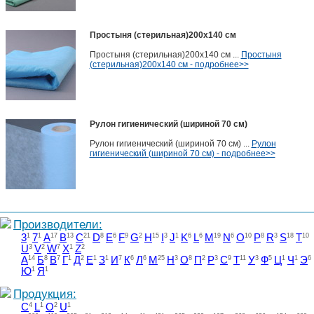
Простыня (стерильная)200х140 см
Простыня (стерильная)200х140 см ...
Простыня
(стерильная)200х140 см - подробнее>>
Рулон гигиенический (шириной 70 см)
Рулон гигиенический (шириной 70 см) ...
Рулон
гигиенический (шириной 70 см) - подробнее>>
Производители:
3
1
7
1
A
17
B
13
C
21
D
8
E
6
F
9
G
2
H
15
I
3
J
1
K
6
L
6
M
19
N
6
O
10
P
8
R
3
S
18
T
10
U
3
V
2
W
7
X
1
Z
2
А
14
Б
8
В
7
Г
1
Д
2
Е
1
З
1
И
7
К
6
Л
6
М
25
Н
3
О
8
П
2
Р
3
С
9
Т
11
У
3
Ф
5
Ц
1
Ч
1
Э
6
Ю
1
Я
1
Продукция:
C
4
L
1
O
2
U
1