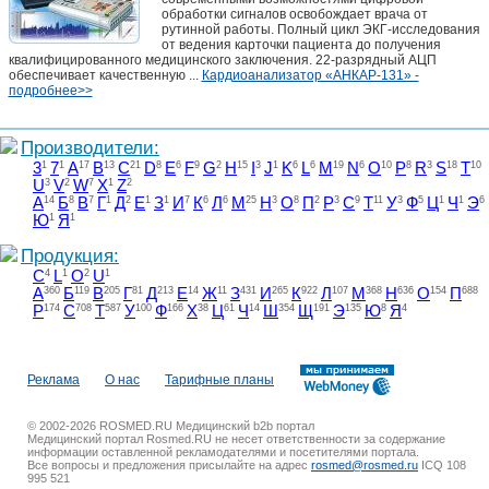
обработки сигналов освобождает врача от
рутинной работы. Полный цикл ЭКГ-исследования
от ведения карточки пациента до получения
квалифицированного медицинского заключения. 22-разрядный АЦП
обеспечивает качественную ...
Кардиоанализатор «АНКАР-131» -
подробнее>>
Производители:
3
1
7
1
A
17
B
13
C
21
D
8
E
6
F
9
G
2
H
15
I
3
J
1
K
6
L
6
M
19
N
6
O
10
P
8
R
3
S
18
T
10
U
3
V
2
W
7
X
1
Z
2
А
14
Б
8
В
7
Г
1
Д
2
Е
1
З
1
И
7
К
6
Л
6
М
25
Н
3
О
8
П
2
Р
3
С
9
Т
11
У
3
Ф
5
Ц
1
Ч
1
Э
6
Ю
1
Я
1
Продукция:
C
4
L
1
O
2
U
1
А
360
Б
119
В
205
Г
81
Д
213
Е
14
Ж
11
З
431
И
265
К
922
Л
107
М
368
Н
636
О
154
П
688
Р
174
С
708
Т
587
У
100
Ф
166
Х
38
Ц
61
Ч
14
Ш
354
Щ
191
Э
135
Ю
8
Я
4
Реклама
О нас
Тарифные планы
© 2002-2026 ROSMED.RU Медицинский b2b портал
Медицинский портал Rosmed.RU не несет ответственности за содержание
информации оставленной рекламодателями и посетителями портала.
Все вопросы и предложения присылайте на адрес
rosmed@rosmed.ru
ICQ 108
995 521