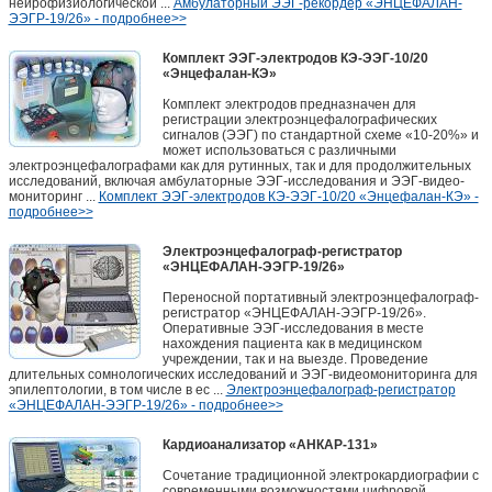
нейрофизиологической ...
Амбулаторный ЭЭГ-рекордер «ЭНЦЕФАЛАН-
ЭЭГР-19/26» - подробнее>>
Комплект ЭЭГ-электродов КЭ-ЭЭГ-10/20
«Энцефалан-КЭ»
Комплект электродов предназначен для
регистрации электроэнцефалографических
сигналов (ЭЭГ) по стандартной схеме «10-20%» и
может использоваться с различными
электроэнцефалографами как для рутинных, так и для продолжительных
исследований, включая амбулаторные ЭЭГ-исследования и ЭЭГ-видео-
мониторинг ...
Комплект ЭЭГ-электродов КЭ-ЭЭГ-10/20 «Энцефалан-КЭ» -
подробнее>>
Электроэнцефалограф-регистратор
«ЭНЦЕФАЛАН-ЭЭГР-19/26»
Переносной портативный электроэнцефалограф-
регистратор «ЭНЦЕФАЛАН-ЭЭГР-19/26».
Оперативные ЭЭГ-исследования в месте
нахождения пациента как в медицинском
учреждении, так и на выезде. Проведение
длительных сомнологических исследований и ЭЭГ-видеомониторинга для
эпилептологии, в том числе в ес ...
Электроэнцефалограф-регистратор
«ЭНЦЕФАЛАН-ЭЭГР-19/26» - подробнее>>
Кардиоанализатор «АНКАР-131»
Сочетание традиционной электрокардиографии с
современными возможностями цифровой