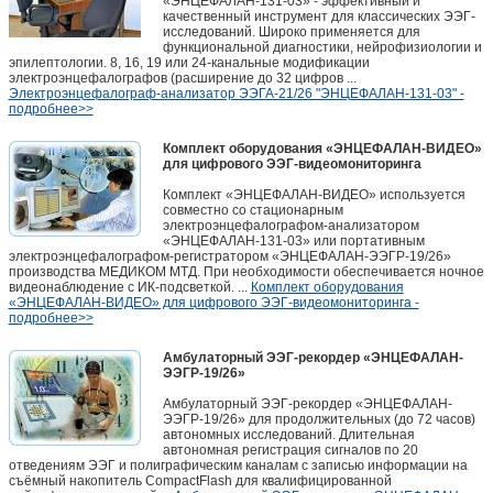
«ЭНЦЕФАЛАН-131-03» - эффективный и
качественный инструмент для классических ЭЭГ-
исследований. Широко применяется для
функциональной диагностики, нейрофизиологии и
эпилептологии. 8, 16, 19 или 24-канальные модификации
электроэнцефалографов (расширение до 32 цифров ...
Электроэнцефалограф-анализатор ЭЭГА-21/26 "ЭНЦЕФАЛАН-131-03" -
подробнее>>
Комплект оборудования «ЭНЦЕФАЛАН-ВИДЕО»
для цифрового ЭЭГ-видеомониторинга
Комплект «ЭНЦЕФАЛАН-ВИДЕО» используется
совместно со стационарным
электроэнцефалографом-анализатором
«ЭНЦЕФАЛАН-131-03» или портативным
электроэнцефалографом-регистратором «ЭНЦЕФАЛАН-ЭЭГР-19/26»
производства МЕДИКОМ МТД. При необходимости обеспечивается ночное
видеонаблюдение с ИК-подсветкой. ...
Комплект оборудования
«ЭНЦЕФАЛАН-ВИДЕО» для цифрового ЭЭГ-видеомониторинга -
подробнее>>
Амбулаторный ЭЭГ-рекордер «ЭНЦЕФАЛАН-
ЭЭГР-19/26»
Амбулаторный ЭЭГ-рекордер «ЭНЦЕФАЛАН-
ЭЭГР-19/26» для продолжительных (до 72 часов)
автономных исследований. Длительная
автономная регистрация сигналов по 20
отведениям ЭЭГ и полиграфическим каналам с записью информации на
съёмный накопитель CompactFlash для квалифицированной