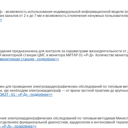
 возможность использования индивидуальной информационной модели (и
их каналов от 2-х до 7-ми и возможность отключения ненужных пользователю
>>
дения предназначена для контроля за параметрами жизнедеятельности от д
 мониторной станции ЦМС и монитора МИТАР 01-«Р-Д». Количество мониторо
мониторная станция - подробнее>>
ен для проведения электрокардиографических обследований по типовым ме
, где необходим электрокардиограф — от врача частной практики до крупны
К3Т - 01 - «Р-Д» - подробнее>>
ения электрокардиографических обследований по типовым методикам Минис
отделениях функциональной диагностики, кардиологии и интенсивной терапи
- «Р-Д» - подробнее>>