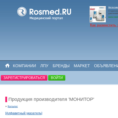
Автоклав
Стерилизу
давлением
www.rosm
Как разместить 
КОМПАНИИ
ЛПУ
БРЕНДЫ
МАРКЕТ
ОБЪЯВЛЕН
ЗАРЕГИСТРИРОВАТЬСЯ
ВОЙТИ
Продукция производителя 'МОНИТОР'
»
Каталог
[Алфавитный указатель]