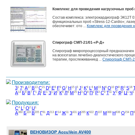
Комплекс для проведения нагрузочных проб 
Состав комплекса: электрокардиограф ЭК12Т 01
функциональных проб «Stress-12-Cardio»; лазе
обеспечивет: ото ...
Комплекс для проведения н
Спирограф СМП-21/01-«Р-Д»
Спирограф микропроцессорный предназначен д
на всехэтапах лечебно-диагностического про
терапии, прослеживаниед ...
Спирограф СМП-21
Производители:
3
1
7
1
A
17
B
13
C
21
D
8
E
6
F
9
G
2
H
15
I
3
J
1
K
6
L
6
M
19
N
6
O
10
P
8
R
3
S
18
А
14
Б
8
В
7
Г
1
Д
2
Е
1
З
1
И
7
К
6
Л
6
М
25
Н
3
О
8
П
2
Р
3
С
9
Т
11
У
3
Ф
5
Ц
1
Ч
1
Продукция:
C
4
L
1
O
2
U
1
А
360
Б
119
В
205
Г
81
Д
213
Е
14
Ж
11
З
431
И
265
К
922
Л
107
М
368
Н
636
О
154
П
6
ВЕНОВИЗОР AccuVein AV400