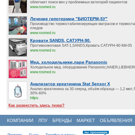
облегчает поиск вен у проблемных категорий пациентов
www.rosmed.ru
Лечение гипотермии "БИОТЕРМ-5У"
Производство термостабилизирующих матрасов и термост
пледов
www.rosmed.ru
Кровати SANDS, САТУРН-90.
Противоожоговая SAT-1,SANDS,Кровать САТУРН-90 КМ-05
www.rosmed.ru
Мед. холодильники,лари Panasonic
Холодильное мед. оборудование Panasonic,HAIER,LIEBHER
www.rosmed.ru
Анализатор креатинина Stat Sensor X
Анализ креатинина за 30 секунд, объём образца — 1,2 мкл;
30%-60%
https:
Как разместить здесь тизер?
КОМПАНИИ
ЛПУ
БРЕНДЫ
МАРКЕТ
ОБЪЯВЛЕНИЯ
Реклама
О нас
Тарифные планы