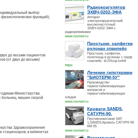
Радиокоагулятор
ЭХВЧ-0202-ЭФА
ндивидуальный выбор
 физиологических функций);
Аппарат
электрохирургический
высокочастотный
ЭХВЧ-0202-ЭФА с
радиорежимами
www.rosmed.ru
Простыни, салфетки
рулонах спанлейс
Простыни, салфетки,
вух до восьми пациентов
полотенца в рулонах с перф.
в (от двух до восьми)
спанлейс. id:2Vtzqx1mhtf
https:
Лечение гипотермии
"БИОТЕРМ-5У"
Производство
термостабилизирующих
матрасов и
тодикам Министерства
термостабилизирующих
пледов
х больниц, машин скорой
www.rosmed.ru
Кровати SANDS,
САТУРН-90.
Противоожоговая SAT-
1,SANDS,Кровать САТУРН-90
КМ-05
терства Здравоохранения
www.rosmed.ru
и стационаров; в кабинетах
Регистрация