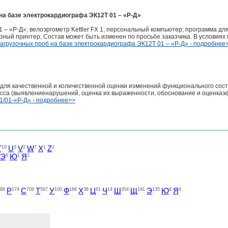
на базе электрокардиографа ЭК12Т 01 – «Р-Д»
 – «Р-Д»; велоэргометр Kettler FX 1; персональный компьютер; программа дл
рный принтер; Состав может быть изменен по просьбе заказчика. В условиях 
агрузочных проб на базе электрокардиографа ЭК12Т 01 – «Р-Д» - подробнее
ля качественной и количественной оценки изменений функционального сост
цесса (выявлениенарушений, оценка их выраженности, обоснование и оценка
/01-«Р-Д» - подробнее>>
T
10
U
3
V
2
W
7
X
1
Z
2
Э
6
Ю
1
Я
1
88
Р
174
С
708
Т
587
У
100
Ф
166
Х
38
Ц
61
Ч
14
Ш
354
Щ
191
Э
135
Ю
8
Я
4