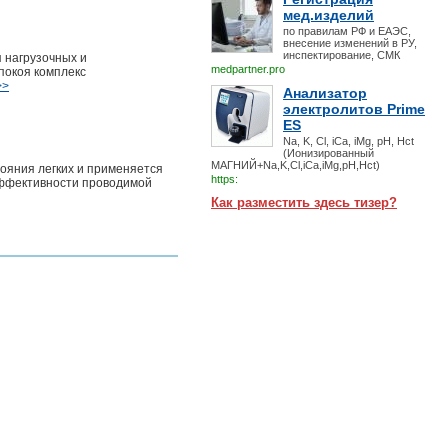
мед.изделий
по правилам РФ и ЕАЭС,
внесение изменений в РУ,
инспектирование, СМК
я нагрузочных и
medpartner.pro
покоя комплекс
>>
Анализатор
электролитов Prime
ES
Na, K, Cl, iCa, iMg, pH, Hct
(Ионизированный
МАГНИЙ+Na,K,Cl,iCa,iMg,pH,Hct)
ояния легких и применяется
https:
эффективности проводимой
Как разместить здесь тизер?