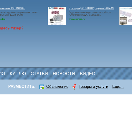
ы паровые TUTTNAUER
Сургитрон(SURGITRON) фирмы ELLMAN
ет инструменты горячим паром под
Радиоволновые хирургические приборы
.Объём 19, 23, 64, 85.
"Сургитрон"(США) Сургидрон.
ed.ru
www.rosmed.ru
здесь тизер?
ИЯ
КУПЛЮ
СТАТЬИ
НОВОСТИ
ВИДЕО
РАЗМЕСТИТЬ:
Объявление
Товары и услуги
Еще...