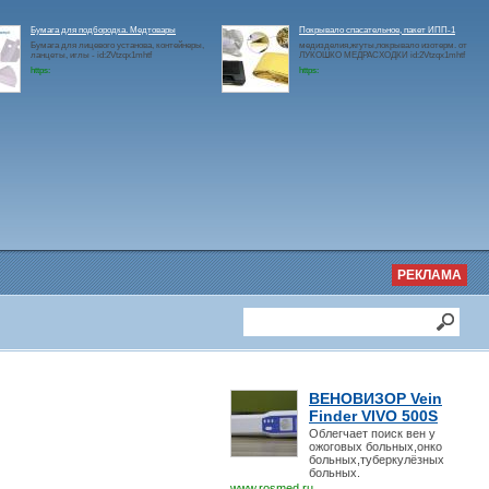
Бумага для подбородка. Медтовары
Покрывало спасательное, пакет ИПП-1
Бумага для лицевого установа, контейнеры,
медизделия,жгуты,покрывало изотерм. от
ланцеты, иглы - id:2Vtzqx1mhtf
ЛУКОШКО МЕДРАСХОДКИ id:2Vtzqx1mhtf
https:
https:
РЕКЛАМА
ВЕНОВИЗОР Vein
Finder VIVO 500S
Облегчает поиск вен у
ожоговых больных,онко
больных,туберкулёзных
больных.
www.rosmed.ru