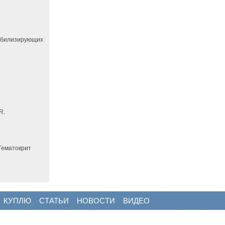
абилизирующих
R.
 Гематокрит
КУПЛЮ
СТАТЬИ
НОВОСТИ
ВИДЕО