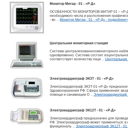
Монитор Митар - 01 - «Р-Д»
ОСОБЕННОСТИ МОНИТОРОВ МИТАР 01 – «Р-Д» -
необходимого числа и расположения графическ
- во ...
Монитор Митар - 01 - «Р-Д» - подробнее
Центральная мониторная станция
Система централизованногомониторного наблю
одновременно. Система состоит изцентральной
соответствует количеству паци ...
Центральная 
Электрокардиограф ЭК3Т - 01 - «Р-Д»
Электрокардиограф ЭК3Т-01-«Р-Д» предназнач
Здравоохранения РФ. Сфера применения: везде
помощи и санавиации О ...
Электрокардиограф Э
Электрокардиограф ЭК12Т - 01 - «Р-Д»
Электрокардиограф предназначен для провед
РФ. Электрокардиограф может применяться: в 
функциональ ...
Электрокардиограф ЭК12Т - 01 