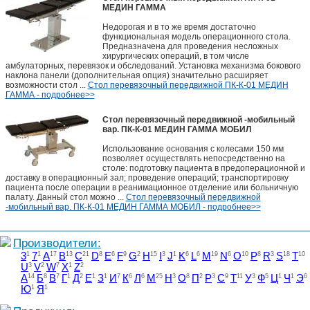
МЕДИН ГАММА
Недорогая и в то же время достаточно
функциональная модель операционного стола.
Предназначена для проведения несложных
хирургических операций, в том числе
амбулаторных, перевязок и обследований. Установка механизма бокового
наклона панели (дополнительная опция) значительно расширяет
возможности стол ...
Стол перевязочный передвижной ПК-К-01 МЕДИН
ГАММА - подробнее>>
Стол перевязочный передвижной -мобильный
вар. ПК-К-01 МЕДИН ГАММА МОБИЛ
Использование основания с колесами 150 мм
позволяет осуществлять непосредственно на
столе: подготовку пациента в предоперационной и
доставку в операционный зал; проведение операций; транспортировку
пациента после операции в реанимационное отделение или больничную
палату. Данный стол можно ...
Стол перевязочный передвижной
-мобильный вар. ПК-К-01 МЕДИН ГАММА МОБИЛ - подробнее>>
Производители:
3
1
7
1
A
17
B
13
C
21
D
8
E
6
F
9
G
2
H
15
I
3
J
1
K
6
L
6
M
19
N
6
O
10
P
8
R
3
S
18
T
10
U
3
V
2
W
7
X
1
Z
2
А
14
Б
8
В
7
Г
1
Д
2
Е
1
З
1
И
7
К
6
Л
6
М
25
Н
3
О
8
П
2
Р
3
С
9
Т
11
У
3
Ф
5
Ц
1
Ч
1
Э
6
Ю
1
Я
1