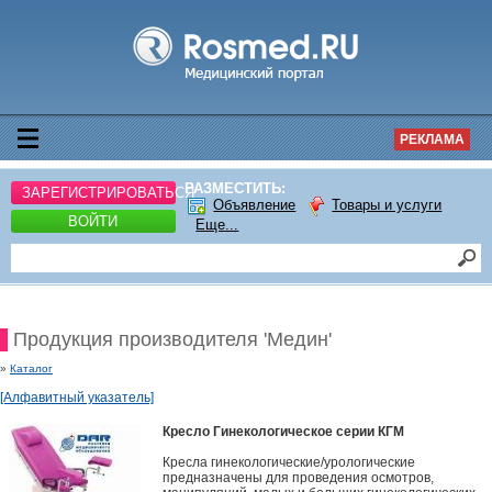
РЕКЛАМА
РАЗМЕСТИТЬ:
ЗАРЕГИСТРИРОВАТЬСЯ
Объявление
Товары и услуги
ВОЙТИ
Еще...
Продукция производителя 'Медин'
»
Каталог
[Алфавитный указатель]
Кресло Гинекологическое серии КГМ
Кресла гинекологические/урологические
предназначены для проведения осмотров,