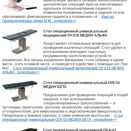
манипуляций, малых и больших гинекологических-
урологических операций. Кресла обеспечивают
идеальное позиционирование пациента.
Изменение положения спинки и сидения по углу
обеспечивают фиксирование пациента в положениях «л ...
Кресло
Гинекологическое серии КГМ - подробнее>>
Стол операционный универсальный
медицинский ОУ-01К МЕДИН АЛЬФА
Представляет оптимальные возможности для
проведения различных операций. Стол удобен в
использовании благодаря тщательно
продуманному расположению устройств
управления. Все органы управления функциями стола собраны в одном
месте - в его головной части - и приводятся в действие с помощью ног. При
вып ...
Стол операционный универсальный медицинский ОУ-01К МЕДИН
АЛЬФА - подробнее>>
Стол операционный универсальный ОУК-02
МЕДИН БЕТА
Предназначен для проведения операций в общей
хирургии, а при использовании
специализированных приспособлений — в
ортопедии, проктологии, урологии, гинекологии, офтальмологии,
отоларингологии, для микрохирургии и эндоскопических вмешательств.
Продольные и боковые наклоны, а также изменение высоты рег ...
Стол
операционный универсальный ОУК-02 МЕДИН БЕТА - подробнее>>
Стол перевязочный передвижной ПК-К-01