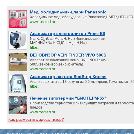
Мед. холодильники,лари Panasonic
Холодильное мед. оборудование Panasonic,HAIER,LIEBHER
www.rosmed.ru
Анализатор электролитов Prime ES
Na, K, Cl, iCa, iMg, pH, Hct (Ионизированный
МАГНИЙ+Na,K,Cl,iCa,iMg,pH,Hct)
https:
ВЕНОВИЗОР VEIN FINDER VIVO 500S
Аппарат визуализации вен VEIN FINDER VIVO
500S(веновизор,веноискатель)
www.rosmed.ru
Анализатор лактата StatStrip Xpress
Анализ лактата за 13 секунд из 0,6 мкл крови, Гематокрит:
https:
Лечение гипотермии "БИОТЕРМ-5У"
Производство термостабилизирующих матрасов и термост
пледов
www.rosmed.ru
Как разместить здесь тизер?