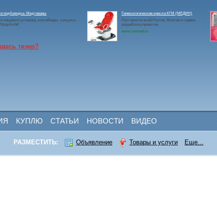
ля подбородка. Медтовары
Гинекологические кресла КГМ (МЕДИН)
я лицевого установа, контейнеры, ланцеты,
Поставки по всей России. Монтаж и сервис,
2Vtzqx1mhtf
разработка проектов.
www.rosmed.ru
здесь тизер?
ИЯ
КУПЛЮ
СТАТЬИ
НОВОСТИ
ВИДЕО
РАЗМЕСТИТЬ:
Объявление
Товары и услуги
Еще...