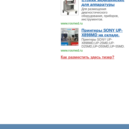
для аппаратуры
Для размещения
диагностического
оборудования, приборов,
инструментов.
www.rosmed.ru
Принтеры SONY UP-
X898MD на складе.
Принтеры SONY UP-
X898MD,UP-25MD,UP-
D25MD,UP-D55MD,UP-55MD.
www.rosmed.ru
Как разместить здесь тизер?