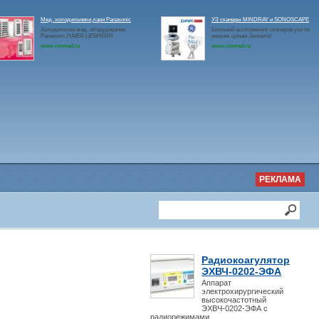
Мед. холодильники,лари Panasonic
УЗ сканеры MINDRAY и SONOSCAPE
Холодильное мед. оборудование
Большой ассотримент сканеров узи по
Panasonic,HAIER,LIEBHERR.
низким ценам.Звоните!
www.rosmed.ru
www.rosmed.ru
РЕКЛАМА
Радиокоагулятор
ЭХВЧ-0202-ЭФА
Аппарат
электрохирургический
высокочастотный
ЭХВЧ-0202-ЭФА с
радиорежимами