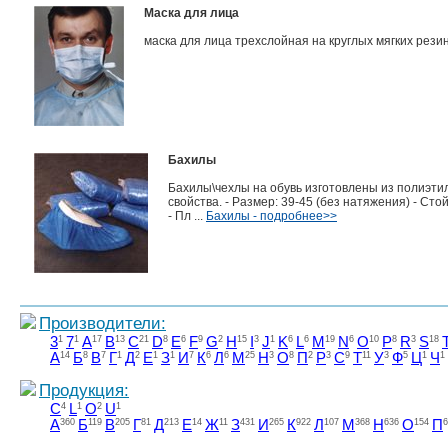
Маска для лица
маска для лица трехслойная на круглых мягких резин
Бахилы
Бахилы\чехлы на обувь изготовлены из полиэти
свойства. - Размер: 39-45 (без натяжения) - Ст
- Пл ...
Бахилы - подробнее>>
Производители:
3
1
7
1
A
17
B
13
C
21
D
8
E
6
F
9
G
2
H
15
I
3
J
1
K
6
L
6
M
19
N
6
O
10
P
8
R
3
S
18
А
14
Б
8
В
7
Г
1
Д
2
Е
1
З
1
И
7
К
6
Л
6
М
25
Н
3
О
8
П
2
Р
3
С
9
Т
11
У
3
Ф
5
Ц
1
Ч
1
Продукция:
C
4
L
1
O
2
U
1
А
360
Б
119
В
205
Г
81
Д
213
Е
14
Ж
11
З
431
И
265
К
922
Л
107
М
368
Н
636
О
154
П
6