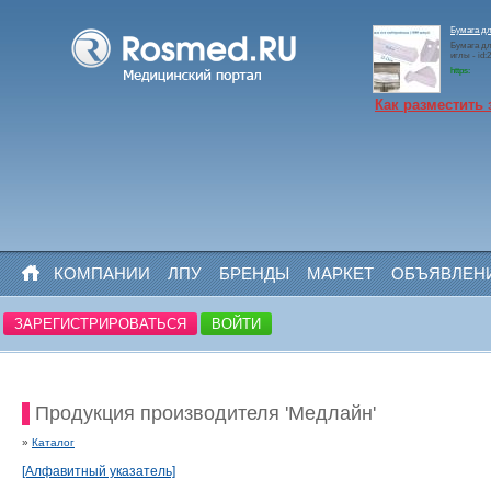
Бумага д
Бумага дл
иглы - id:
https:
Как разместить 
КОМПАНИИ
ЛПУ
БРЕНДЫ
МАРКЕТ
ОБЪЯВЛЕН
ЗАРЕГИСТРИРОВАТЬСЯ
ВОЙТИ
Продукция производителя 'Медлайн'
»
Каталог
[Алфавитный указатель]