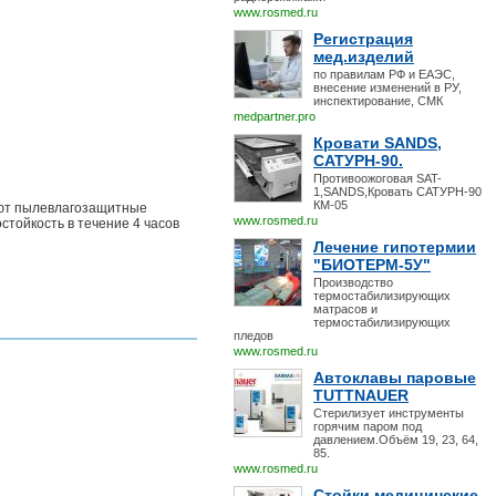
www.rosmed.ru
Регистрация
мед.изделий
по правилам РФ и ЕАЭС,
внесение изменений в РУ,
инспектирование, СМК
medpartner.pro
Кровати SANDS,
САТУРН-90.
Противоожоговая SAT-
1,SANDS,Кровать САТУРН-90
КМ-05
меют пылевлагозащитные
www.rosmed.ru
остойкость в течение 4 часов
Лечение гипотермии
"БИОТЕРМ-5У"
Производство
термостабилизирующих
матрасов и
термостабилизирующих
пледов
www.rosmed.ru
Автоклавы паровые
TUTTNAUER
Стерилизует инструменты
горячим паром под
давлением.Объём 19, 23, 64,
85.
www.rosmed.ru
Стойки медицинские