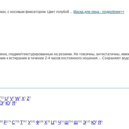
ках, с носовым фиксатором. Цвет голубой ...
Маска для лица - подробнее>>
лена, гладкие\текстурированные на резинке. Не токсичны, антистатичны, и
ойкие к истиранию в течение 2-4 часов постоянного ношения. -. Сохраняют вод
T
10
U
3
V
2
W
7
X
1
Z
2
Э
6
Ю
1
Я
1
88
Р
174
С
708
Т
587
У
100
Ф
166
Х
38
Ц
61
Ч
14
Ш
354
Щ
191
Э
135
Ю
8
Я
4