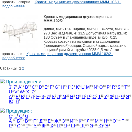
кровати - сварна ...
Кровать медицинская двухсекционная МММ-102/1 -
подробнее>>
Кровать медицинская двухсекционная
МММ-102/2
Длина, мм: 2164 Ширина, мм: 900 Высота, мм: 878-
978 Вес изделия, кг: 33,5 Допустимая нагрузка, кг:
180 Объем в упакованном виде, м. куб.: 0,25
Кровать состоит из головной и стационарной
(неподвижной) секции. Сварной каркас кровати с
несущей рамой из трубы 40*28*1,5 мм. Ложе
кровати - св ...
Кровать медицинская двухсекционная МММ-102/2 -
подробнее>>
Страницы:
1
2
Производители:
3
1
7
1
A
17
B
13
C
21
D
8
E
6
F
9
G
2
H
15
I
3
J
1
K
6
L
6
M
19
N
6
O
10
P
8
R
3
S
18
T
10
U
3
V
2
W
7
X
1
Z
2
А
14
Б
8
В
7
Г
1
Д
2
Е
1
З
1
И
7
К
6
Л
6
М
25
Н
3
О
8
П
2
Р
3
С
9
Т
11
У
3
Ф
5
Ц
1
Ч
1
Э
6
Ю
1
Я
1
Продукция:
C
4
L
1
O
2
U
1
А
360
Б
119
В
205
Г
81
Д
213
Е
14
Ж
11
З
431
И
265
К
922
Л
107
М
368
Н
636
О
154
П
688
Р
174
С
708
Т
587
У
100
Ф
166
Х
38
Ц
61
Ч
14
Ш
354
Щ
191
Э
135
Ю
8
Я
4