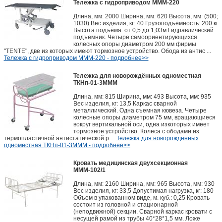
Тележка с гидроприводом МММ-220
Длина, мм: 2000 Ширина, мм: 620 Высота, мм: (500;
1030) Вес изделия, кг: 40 Грузоподъёмность: 200 кг
Высота подъёма: от 0,5 до 1,03м Гидравлический
подъемник. Четыре самоориентирующихся
колесных опоры диаметром 200 мм фирмы
"TENTE", две из которых имеют тормозное устройство. Обода из антис ...
Тележка с гидроприводом МММ-220 - подробнее>>
Тележка для новорождённых одноместная
ТКНп-01-3МММ
Длина, мм: 815 Ширина, мм: 493 Высота, мм: 935
Вес изделия, кг: 13,5 Каркас сварной
металлический. Одна съемная кювеза. Четыре
колесные опоры диаметром 75 мм, вращающиеся
вокруг вертикальной оси, одна изкоторых имеет
тормозное устройство. Колеса с ободами из
термопластичной антистатической р ...
Тележка для новорождённых
одноместная ТКНп-01-3МММ - подробнее>>
Кровать медицинская двухсекционная
МММ-102/1
Длина, мм: 2160 Ширина, мм: 965 Высота, мм: 930
Вес изделия, кг: 33,5 Допустимая нагрузка, кг: 180
Объем в упакованном виде, м. куб.: 0,25 Кровать
состоит из головной и стационарной
(неподвижной) секции. Сварной каркас кровати с
несущей рамой из трубы 40*28*1,5 мм. Ложе