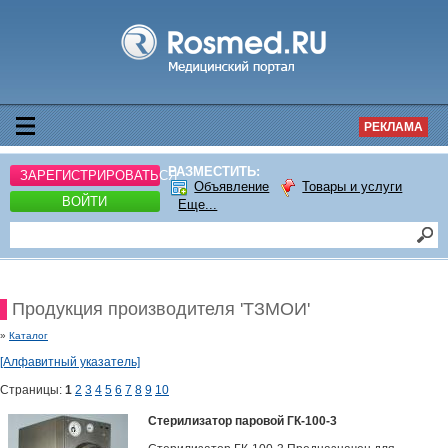
РЕКЛАМА
РАЗМЕСТИТЬ:
ЗАРЕГИСТРИРОВАТЬСЯ
Объявление
Товары и услуги
ВОЙТИ
Еще...
Продукция производителя 'ТЗМОИ'
»
Каталог
[Алфавитный указатель]
Страницы:
1
2
3
4
5
6
7
8
9
10
Стерилизатор паровой ГК-100-3