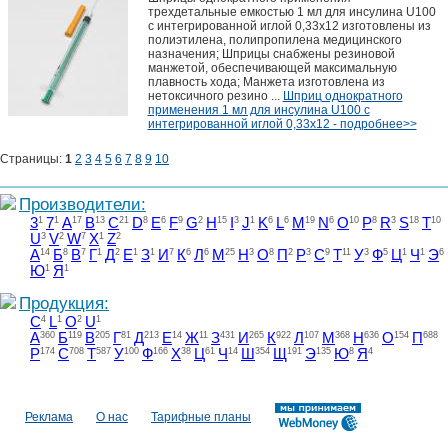
трехдетальные емкостью 1 мл для инсулина U100
с интегрированной иглой 0,33х12 изготовлены из
полиэтилена, полипропилена медицинского
назначения; Шприцы снабжены резиновой
манжетой, обеспечивающей максимальную
плавность хода; Манжета изготовлена из
нетоксичного резино ...
Шприц однократного
применения 1 мл для инсулина U100 с
интегрированной иглой 0,33х12 - подробнее>>
Страницы:
1
2
3
4
5
6
7
8
9
10
Производители:
3
1
7
1
A
17
B
13
C
21
D
8
E
6
F
9
G
2
H
15
I
3
J
1
K
6
L
6
M
19
N
6
O
10
P
8
R
3
S
18
T
10
U
3
V
2
W
7
X
1
Z
2
А
14
Б
8
В
7
Г
1
Д
2
Е
1
З
1
И
7
К
6
Л
6
М
25
Н
3
О
8
П
2
Р
3
С
9
Т
11
У
3
Ф
5
Ц
1
Ч
1
Э
6
Ю
1
Я
1
Продукция:
C
4
L
1
O
2
U
1
А
360
Б
119
В
205
Г
81
Д
213
Е
14
Ж
11
З
431
И
265
К
922
Л
107
М
368
Н
636
О
154
П
688
Р
174
С
708
Т
587
У
100
Ф
166
Х
38
Ц
61
Ч
14
Ш
354
Щ
191
Э
135
Ю
8
Я
4
Реклама
О нас
Тарифные планы