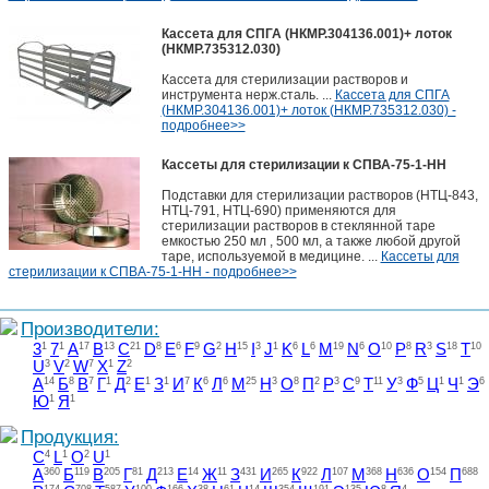
Кассета для СПГА (НКМР.304136.001)+ лоток
(НКМР.735312.030)
Кассета для стерилизации растворов и
инструмента нерж.сталь. ...
Кассета для СПГА
(НКМР.304136.001)+ лоток (НКМР.735312.030) -
подробнее>>
Кассеты для стерилизации к СПВА-75-1-НН
Подставки для стерилизации растворов (НТЦ-843,
НТЦ-791, НТЦ-690) применяются для
стерилизации растворов в стеклянной таре
емкостью 250 мл , 500 мл, а также любой другой
таре, используемой в медицине. ...
Кассеты для
стерилизации к СПВА-75-1-НН - подробнее>>
Производители:
3
1
7
1
A
17
B
13
C
21
D
8
E
6
F
9
G
2
H
15
I
3
J
1
K
6
L
6
M
19
N
6
O
10
P
8
R
3
S
18
T
10
U
3
V
2
W
7
X
1
Z
2
А
14
Б
8
В
7
Г
1
Д
2
Е
1
З
1
И
7
К
6
Л
6
М
25
Н
3
О
8
П
2
Р
3
С
9
Т
11
У
3
Ф
5
Ц
1
Ч
1
Э
6
Ю
1
Я
1
Продукция:
C
4
L
1
O
2
U
1
А
360
Б
119
В
205
Г
81
Д
213
Е
14
Ж
11
З
431
И
265
К
922
Л
107
М
368
Н
636
О
154
П
688