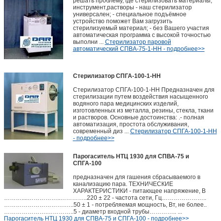
решать проблему, где стерилизовать материалы,
инструмент,растворы - наш стерилизатор
универсален; - специальное подъёмное
устройство поможет Вам загрузить
стерилизуемый материал; - без Вашего участия
автоматическая программа с высокой точностью
выполни ...
Стерилизатор паровой
автоматический СПВА-75-1-НН - подробнее>>
Стерилизатор СПГА-100-1-НН
Стерилизатор СПГА-100-1-НН Предназначен для
стерилизации путем воздействия насыщенного
водяного пара медицинских изделий,
изготовленных из металла, резины, стекла, ткани
и растворов. Основные достоинства: .- полная
автоматизация, простота обслуживания,
современный диз ...
Стерилизатор СПГА-100-1-НН
- подробнее>>
Парогаситель НТЦ 1930 для СПВА-75 и
СПГА-100
предназначен для гашения сбрасываемого в
канализацию пара. ТЕХНИЧЕСКИЕ
ХАРАКТЕРИСТИКИ - питающее напряжение, В
………....……………..…………..220 ± 22 - частота сети, Гц…………………..
………………………….…..50 ± 1 - потребляемая мощность, Вт, не более..
………………….…………..5 - диаметр входной трубы………….. ...
Парогаситель НТЦ 1930 для СПВА-75 и СПГА-100 - подробнее>>