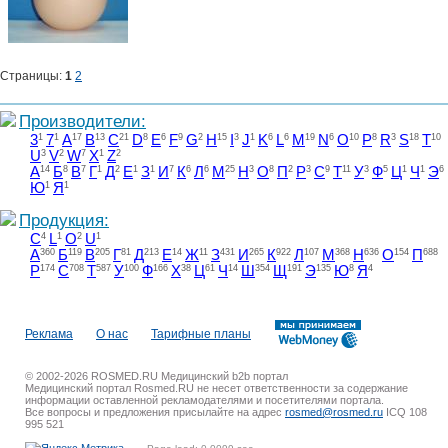
Страницы:
1
2
Производители:
3
1
7
1
A
17
B
13
C
21
D
8
E
6
F
9
G
2
H
15
I
3
J
1
K
6
L
6
M
19
N
6
O
10
P
8
R
3
S
18
T
10
U
3
V
2
W
7
X
1
Z
2
А
14
Б
8
В
7
Г
1
Д
2
Е
1
З
1
И
7
К
6
Л
6
М
25
Н
3
О
8
П
2
Р
3
С
9
Т
11
У
3
Ф
5
Ц
1
Ч
1
Э
6
Ю
1
Я
1
Продукция:
C
4
L
1
O
2
U
1
А
360
Б
119
В
205
Г
81
Д
213
Е
14
Ж
11
З
431
И
265
К
922
Л
107
М
368
Н
636
О
154
П
688
Р
174
С
708
Т
587
У
100
Ф
166
Х
38
Ц
61
Ч
14
Ш
354
Щ
191
Э
135
Ю
8
Я
4
Реклама
О нас
Тарифные планы
© 2002-2026 ROSMED.RU Медицинский b2b портал
Медицинский портал Rosmed.RU не несет ответственности за содержание
информации оставленной рекламодателями и посетителями портала.
Все вопросы и предложения присылайте на адрес
rosmed@rosmed.ru
ICQ 108
995 521