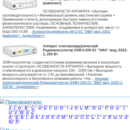
(комплект)
ОСОБЕННОСТИ АППАРАТА: • Высокая
производительность • Минимальный уровень акустических шумов. •
Применение стилета, допускающее быструю замену источника
физиологического раствора. ОСНОВНЫЕ ТЕХНИЧЕСКИЕ
ХАРАКТЕРИСТИКИ: Разрежение, создаваемое в аспираторе, мм рт. ст.
(бар) 500 (-0,66 ...
Аспиратор-ирригатор АИ-2-01 "ЭФА" мод. 0301
(комплект) - подробнее>>
Аппарат электрохирургический
Радиокоагулятор ЭХВЧ-200-01 "ЭФА" мод. 0202-
2, 200 Вт
ЭХВЧ коагулятор с радиочастотными режимами резания и коагуляции
аналог «Сургитрон» ОСОБЕННОСТИ АППАРАТА: • Выходная мощность
стабилизируется в диапазоне нагрузок 100 – 2000 Ом. • Выходная
мощность регулируется от 2 Вт до максимальной. • Наличие
монополярного и биполярного режимов работы. • На ...
Аппарат
электрохирургический Радиокоагулятор ЭХВЧ-200-01 "ЭФА" мод. 0202-2,
200 Вт - подробнее>>
Производители:
3
1
7
1
A
17
B
13
C
21
D
8
E
6
F
9
G
2
H
15
I
3
J
1
K
6
L
6
M
19
N
6
O
10
P
8
R
3
S
18
T
10
U
3
V
2
W
7
X
1
Z
2
А
14
Б
8
В
7
Г
1
Д
2
Е
1
З
1
И
7
К
6
Л
6
М
25
Н
3
О
8
П
2
Р
3
С
9
Т
11
У
3
Ф
5
Ц
1
Ч
1
Э
6
Ю
1
Я
1