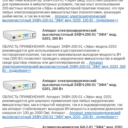
100 ваттный коагулятор ЭХВЧ-200-01 «Эфа» (мод. 0205) был разработан
для применения в амбулаторных условиях, так как опыт использования
200-ваттных аппаратов «Эфа» в амбулаторной практике показал, что при
любых электрохирургических вмешательствах (папилотомия, конизация
шейки матки, а так же в косме ...
Аппарат электрохирургический
высокочастотный ЭХВЧ-200-01 "ЭФА" мод. 0205, 100 Вт - подробнее>>
Аппарат электрохирургический
высокочастотный ЭХВЧ-200-01 "ЭФА" мод.
0203, 300 Вт
ОБЛАСТЬ ПРИМЕНЕНИЯ: Аппарат ЭХВЧ-200-01 «Эфа» модель 0203
рекомендуется для использования в цисторезектоскопии и
гистерорезектоскопии, так как его максимальная выходная мощность ВЧ
тока (300 Вт) позволяет проводить хирургическое вмешательство в жидкой
среде (раствор глюкозы или дистиллированная во ...
Аппарат
электрохирургический высокочастотный ЭХВЧ-200-01 "ЭФА" мод. 0203, 300
Вт - подробнее>>
Аппарат электрохирургический
высокочастотный ЭХВЧ-200-01 "ЭФА" мод.
0201, 200 Вт
ОБЛАСТЬ ПРИМЕНЕНИЯ: Аппарат ЭХВЧ-200-01 «Эфа» мод. 0201
рекомендуется для широкого применения при любых хирургических
вмешательствах, как в открытой хирургии, так и в эндовидеохирургии, так
как аппарат стабилизирует выходную ВЧ мощность в широком диапазоне
нагрузок (от 100 до 2000 Ом). Аппарат ...
Аппарат электрохирургический
высокочастотный ЭХВЧ-200-01 "ЭФА" мод. 0201, 200 Вт - подробнее>>
Аспиратор-ирригатор АИ-2-01 "ЭФА" мод. 0301