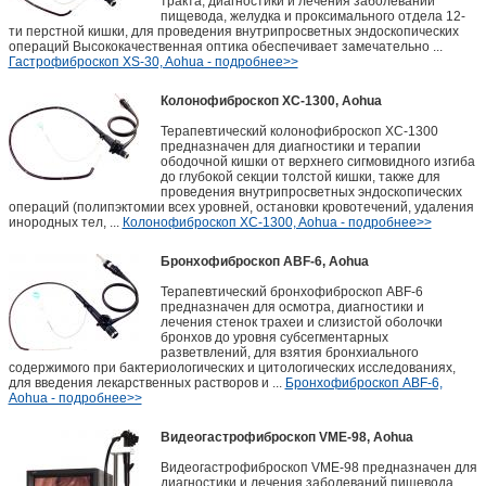
тракта, диагностики и лечения заболеваний
пищевода, желудка и проксимального отдела 12-
ти перстной кишки, для проведения внутрипросветных эндоскопических
операций Высококачественная оптика обеспечивает замечательно ...
Гастрофиброскоп XS-30, Aohua - подробнее>>
Колонофиброскоп XC-1300, Aohua
Терапевтический колонофиброскоп ХС-1300
предназначен для диагностики и терапии
ободочной кишки от верхнего сигмовидного изгиба
до глубокой секции толстой кишки, также для
проведения внутрипросветных эндоскопических
операций (полипэктомии всех уровней, остановки кровотечений, удаления
инородных тел, ...
Колонофиброскоп XC-1300, Aohua - подробнее>>
Бронхофиброскоп ABF-6, Aohua
Терапевтический бронхофиброскоп ABF-6
предназначен для осмотра, диагностики и
лечения стенок трахеи и слизистой оболочки
бронхов до уровня субсегментарных
разветвлений, для взятия бронхиального
содержимого при бактериологических и цитологических исследованиях,
для введения лекарственных растворов и ...
Бронхофиброскоп ABF-6,
Aohua - подробнее>>
Видеогастрофиброскоп VME-98, Aohua
Видеогастрофиброскоп VME-98 предназначен для
диагностики и лечения заболеваний пищевода,