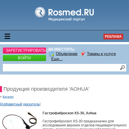
РЕКЛАМА
РАЗМЕСТИТЬ:
ЗАРЕГИСТРИРОВАТЬСЯ
Объявление
Товары и услуги
ВОЙТИ
Еще...
Продукция производителя 'AOHUA'
»
Каталог
[Алфавитный указатель]
Гастрофиброскоп XS-30, Aohua
Гастрофиброскоп XS-30 предназначен для
исследования верхних отделов пищеварительного