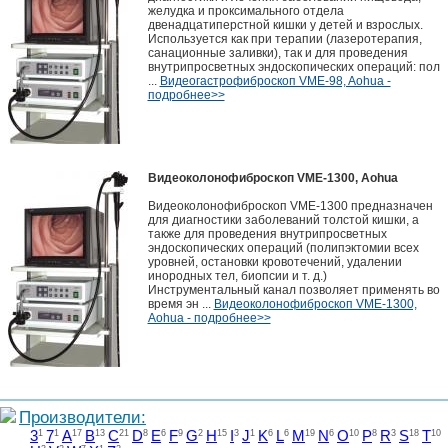
желудка и проксимального отдела
двенадцатиперстной кишки у детей и взрослых.
Используется как при терапии (лазеротерапия,
санационные заливки), так и для проведения
внутрипросветных эндоскопических операций: пол
...
Видеогастрофиброскоп VME-98, Aohua -
подробнее>>
Видеоколонофиброскоп VME-1300, Aohua
Видеоколонофиброскоп VME-1300 предназначен
для диагностики заболеваний толстой кишки, а
также для проведения внутрипросветных
эндоскопических операций (полипэктомии всех
уровней, остановки кровотечений, удалении
инородных тел, биопсии и т. д.)
Инструментальный канал позволяет применять во
время эн ...
Видеоколонофиброскоп VME-1300,
Aohua - подробнее>>
Производители:
3
1
7
1
A
17
B
13
C
21
D
8
E
6
F
9
G
2
H
15
I
3
J
1
K
6
L
6
M
19
N
6
O
10
P
8
R
3
S
18
T
10