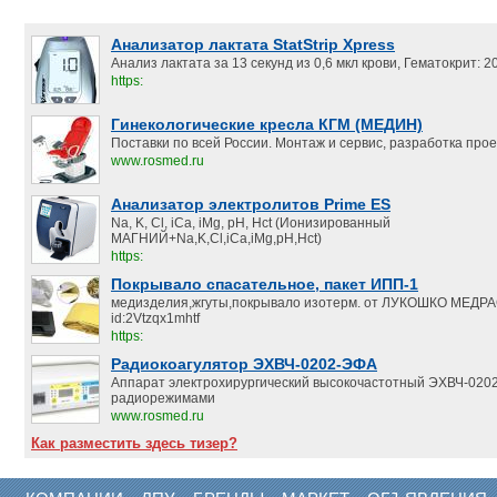
Анализатор лактата StatStrip Xpress
Анализ лактата за 13 секунд из 0,6 мкл крови, Гематокрит:
https:
Гинекологические кресла КГМ (МЕДИН)
Поставки по всей России. Монтаж и сервис, разработка прое
www.rosmed.ru
Анализатор электролитов Prime ES
Na, K, Cl, iCa, iMg, pH, Hct (Ионизированный
МАГНИЙ+Na,K,Cl,iCa,iMg,pH,Hct)
https:
Покрывало спасательное, пакет ИПП-1
медизделия,жгуты,покрывало изотерм. от ЛУКОШКО МЕД
id:2Vtzqx1mhtf
https:
Радиокоагулятор ЭХВЧ-0202-ЭФА
Аппарат электрохирургический высокочастотный ЭХВЧ-020
радиорежимами
www.rosmed.ru
Как разместить здесь тизер?