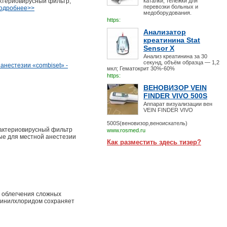
актериовирусный фильтр,
каталки, тележки для
перевозки больных и
подробнее>>
медоборудования.
https:
Анализатор
креатинина Stat
Sensor X
Анализ креатинина за 30
секунд, объём образца — 1,2
анестезии «combiset» -
мкл; Гематокрит 30%-60%
https:
ВЕНОВИЗОР VEIN
FINDER VIVO 500S
Аппарат визуализации вен
VEIN FINDER VIVO
500S(веновизор,веноискатель)
 бактериовирусный фильтр
www.rosmed.ru
ные для местной анестезии
Как разместить здесь тизер?
 облегчения сложных
ивинилхлоридом сохраняет