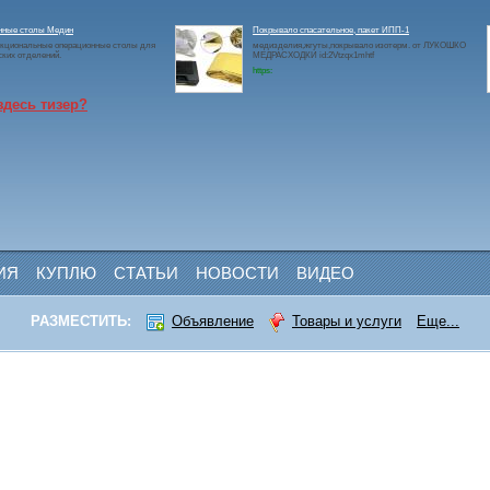
нные столы Медин
Покрывало спасательное, пакет ИПП-1
кциональные операционные столы для
медизделия,жгуты,покрывало изотерм. от ЛУКОШКО
ских отделений.
МЕДРАСХОДКИ id:2Vtzqx1mhtf
https:
здесь тизер?
ИЯ
КУПЛЮ
СТАТЬИ
НОВОСТИ
ВИДЕО
РАЗМЕСТИТЬ:
Объявление
Товары и услуги
Еще...