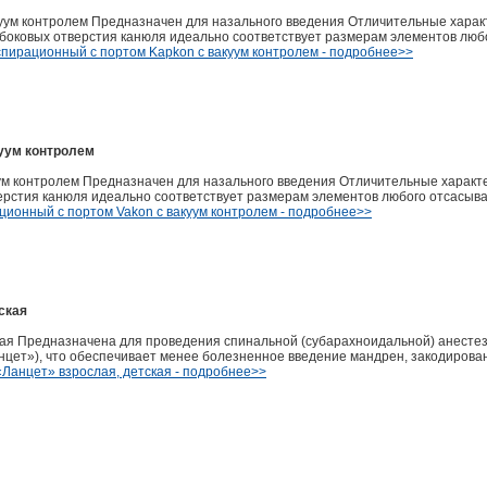
уум контролем Предназначен для назального введения Отличительные харак
 боковых отверстия канюля идеально соответствует размерам элементов лю
спирационный c портом Kapkon с вакуум контролем - подробнее>>
куум контролем
ум контролем Предназначен для назального введения Отличительные характ
верстия канюля идеально соответствует размерам элементов любого отсасы
ционный c портом Vakon с вакуум контролем - подробнее>>
ская
ская Предназначена для проведения спинальной (субарахноидальной) анест
ланцет»), что обеспечивает менее болезненное введение мандрен, закодиров
«Ланцет» взрослая, детская - подробнее>>