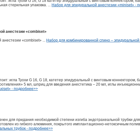
оит: игла Туохи G 16, G 18 катетер эпидуральный с винтовым коннектором, б
ая стерильная упаковка. ...
Набор для эпидуральной анестезии «miniset» - 
ой анестезии «combiset»
анестезии «combiset» ...
Набор для комбинированной спино – эпидуральной 
оит: игла Туохи G 16, G 18, катетер эпидуральный с винтовым коннектором,
опротивления» 5 мл, шприц для введения анестетика – 20 мл, иглы инъекцион
xiset» - подробнее>>
ачен для придания необходимой степени изгиба эндотрахеальной трубки для
готовлен из гибкого алюминия, покрытого имплантационно-нетоксичным пол
альных трубок - подробнее>>