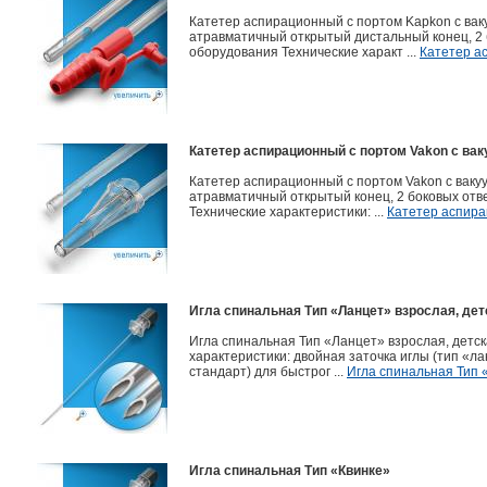
Катетер аспирационный c портом Kapkon с вак
атравматичный открытый дистальный конец, 2
оборудования Технические характ ...
Катетер а
Катетер аспирационный c портом Vakon с ва
Катетер аспирационный c портом Vakon с ваку
атравматичный открытый конец, 2 боковых от
Технические характеристики: ...
Катетер аспира
Игла спинальная Тип «Ланцет» взрослая, дет
Игла спинальная Тип «Ланцет» взрослая, дет
характеристики: двойная заточка иглы (тип «
стандарт) для быстрог ...
Игла спинальная Тип 
Игла спинальная Тип «Квинке»