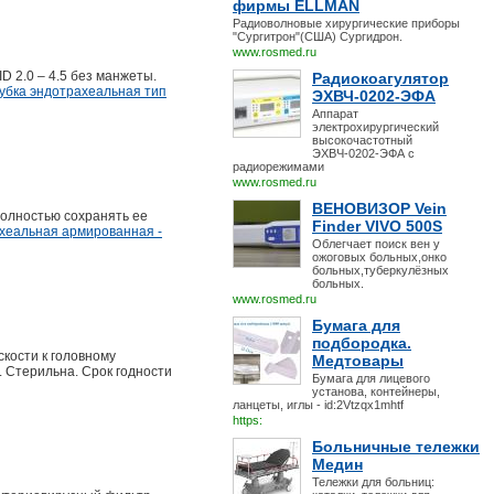
фирмы ELLMAN
Радиоволновые хирургические приборы
"Сургитрон"(США) Сургидрон.
www.rosmed.ru
D 2.0 – 4.5 без манжеты.
Радиокоагулятор
убка эндотрахеальная тип
ЭХВЧ-0202-ЭФА
Аппарат
электрохирургический
высокочастотный
ЭХВЧ-0202-ЭФА с
радиорежимами
www.rosmed.ru
ВЕНОВИЗОР Vein
полностью сохранять ее
Finder VIVO 500S
ахеальная армированная -
Облегчает поиск вен у
ожоговых больных,онко
больных,туберкулёзных
больных.
www.rosmed.ru
Бумага для
подбородка.
скости к головному
Медтовары
. Стерильна. Срок годности
Бумага для лицевого
установа, контейнеры,
ланцеты, иглы - id:2Vtzqx1mhtf
https:
Больничные тележки
Медин
Тележки для больниц: