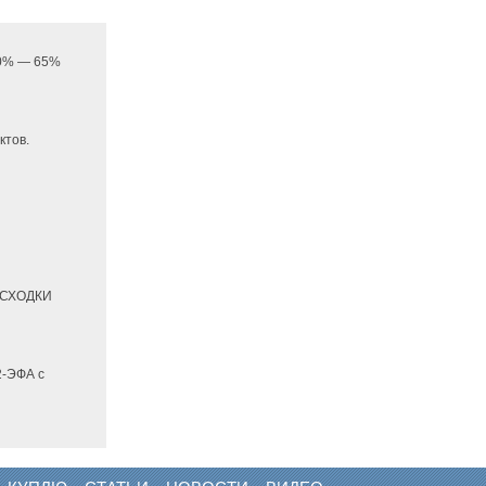
 20% — 65%
ктов.
РАСХОДКИ
2-ЭФА с