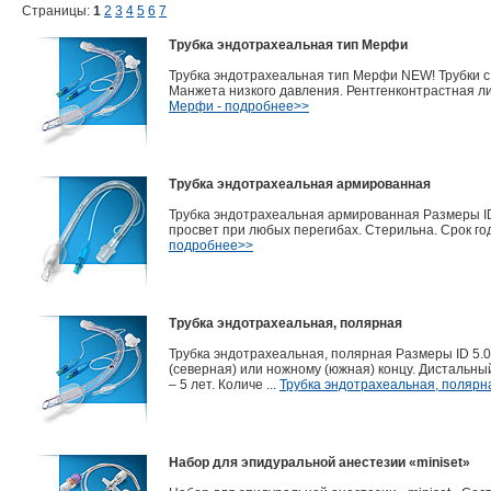
Страницы:
1
2
3
4
5
6
7
Трубка эндотрахеальная тип Мерфи
Трубка эндотрахеальная тип Мерфи NEW! Трубки с ма
Манжета низкого давления. Рентгенконтрастная лини
Мерфи - подробнее>>
Трубка эндотрахеальная армированная
Трубка эндотрахеальная армированная Размеры ID
просвет при любых перегибах. Стерильна. Срок годн
подробнее>>
Трубка эндотрахеальная, полярная
Трубка эндотрахеальная, полярная Размеры ID 5.0
(северная) или ножному (южная) концу. Дистальны
– 5 лет. Количе ...
Трубка эндотрахеальная, полярн
Набор для эпидуральной анестезии «miniset»