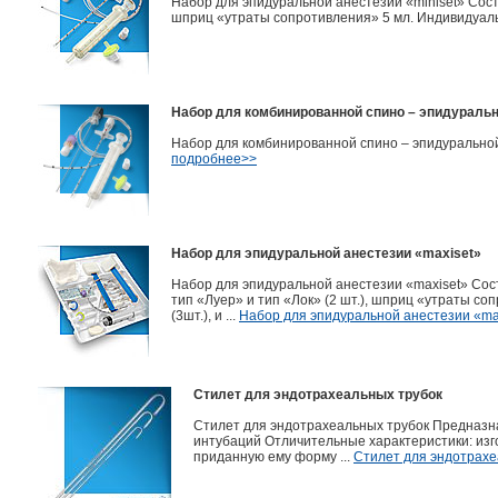
Набор для эпидуральной анестезии «miniset» Сост
шприц «утраты сопротивления» 5 мл. Индивидуальн
Набор для комбинированной спино – эпидуральн
Набор для комбинированной спино – эпидуральной 
подробнее>>
Набор для эпидуральной анестезии «maxiset»
Набор для эпидуральной анестезии «maxiset» Сост
тип «Луер» и тип «Лок» (2 шт.), шприц «утраты с
(3шт.), и ...
Набор для эпидуральной анестезии «ma
Стилет для эндотрахеальных трубок
Стилет для эндотрахеальных трубок Предназн
интубаций Отличительные характеристики: из
приданную ему форму ...
Стилет для эндотрахе