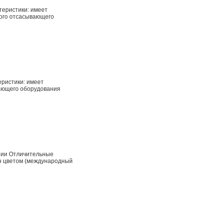
теристики: имеет
бого отсасывающего
еристики: имеет
вающего оборудования
езии Отличительные
ан цветом (международный