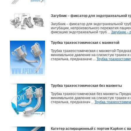
Загубник – фиксатор для эндотрахеальной т
Загубник – фиксатор для эндотрахеальной тр
интубации, непроизвольного пережатия пациен
фиксацию эндотрахеальной труб ...
Загубник –
Трубка трахеостомическая с манжетой
Трубка трахеостомическая с манжетой Предназ
минимальное давление на слизистую трахеи и 
стерильна, предназначе ...
Трубка трахеостоми
Трубка трахеостомическая без манжеты
Трубка трахеостомическая без манжеты Предн
минимальное давление на слизистую трахеи и 
стерильна, предназнач ...
Трубка трахеостомич
Катетер аспирационный c портом Kapkon с в