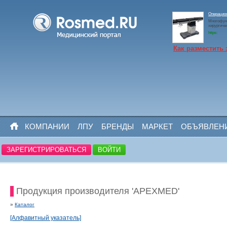
Операцио
Многофун
хирургиче
https:
Как разместить 
КОМПАНИИ
ЛПУ
БРЕНДЫ
МАРКЕТ
ОБЪЯВЛЕН
ЗАРЕГИСТРИРОВАТЬСЯ
ВОЙТИ
Продукция производителя 'APEXMED'
»
Каталог
[Алфавитный указатель]