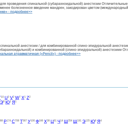
 для проведения спинальной (субарахноидальной) анестезии Отличительные 
ет менее болезненное введение мандрен, закодирован цветом (международный
нке» - подробнее>>
я спинальной анестезии / для комбинированной спино-эпидуральной анестези
убарахноидальной) и комбинированной (спино-эпидуральной) анестезиии О
нальная атравматичная («Pencil») - подробнее>>
T
10
U
3
V
2
W
7
X
1
Z
2
Э
6
Ю
1
Я
1
88
Р
174
С
708
Т
587
У
100
Ф
166
Х
38
Ц
61
Ч
14
Ш
354
Щ
191
Э
135
Ю
8
Я
4