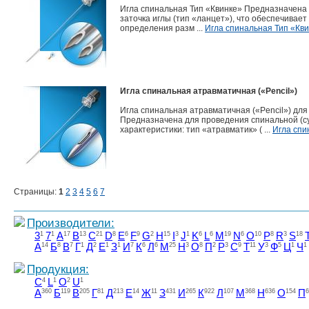
Игла спинальная Тип «Квинке» Предназначена
заточка иглы (тип «ланцет»), что обеспечива
определения разм ...
Игла спинальная Тип «Кви
Игла спинальная атравматичная («Pencil»)
Игла спинальная атравматичная («Pencil») дл
Предназначена для проведения спинальной (с
характеристики: тип «атравматик» ( ...
Игла спи
Страницы:
1
2
3
4
5
6
7
Производители:
3
1
7
1
A
17
B
13
C
21
D
8
E
6
F
9
G
2
H
15
I
3
J
1
K
6
L
6
M
19
N
6
O
10
P
8
R
3
S
18
А
14
Б
8
В
7
Г
1
Д
2
Е
1
З
1
И
7
К
6
Л
6
М
25
Н
3
О
8
П
2
Р
3
С
9
Т
11
У
3
Ф
5
Ц
1
Ч
1
Продукция:
C
4
L
1
O
2
U
1
А
360
Б
119
В
205
Г
81
Д
213
Е
14
Ж
11
З
431
И
265
К
922
Л
107
М
368
Н
636
О
154
П
6