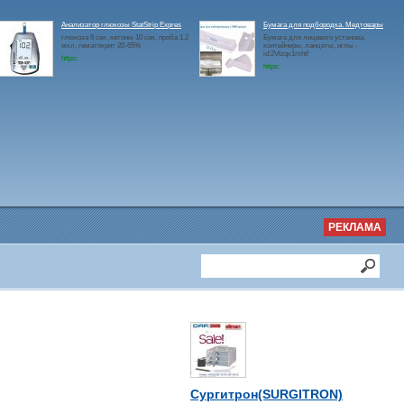
Анализатор глюкозы StatStrip Expres
Бумага для подбородка. Медтовары
глюкоза 6 сек, кетоны 10 сек, проба 1.2
Бумага для лицевого установа,
мкл, гематокрит 20-65%
контейнеры, ланцеты, иглы -
id:2Vtzqx1mhtf
https:
https:
РЕКЛАМА
Сургитрон(SURGITRON)