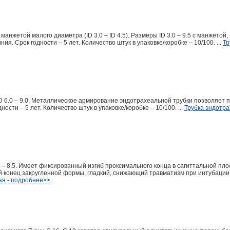
нжетой малого диаметра (ID 3.0 – ID 4.5). Размеры ID 3.0 – 9.5 с манжетой, I
я. Срок годности – 5 лет. Количество штук в упаковке/коробке – 10/100. ...
Тр
 6.0 – 9.0. Металлическое армирование эндотрахеальной трубки позволяет 
ости – 5 лет. Количество штук в упаковке/коробке – 10/100. ...
Трубка эндотр
 – 8.5. Имеет фиксированный изгиб проксимального конца в сагиттальной пло
й конец закругленной формы, гладкий, снижающий травматизм при интубации
ая - подробнее>>