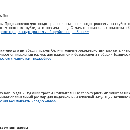
рубки
убки Предназначен для предотвращения смещения эндотрахеальных трубок п
том просвета трубки, катетера или зонда Отличительные характеристики: о
 фиксатор для эндотрахеальной трубки - подробнее>>
начена для интубации трахеи Отличительные характеристики: манжета низк
имеет оптимальный размер для надежной и безопасной интубации Техническ
ческая с манжетой - подробнее>>
азначена для интубации трахеи Отличительные характеристики: манжета низ
имеет оптимальный размер для надежной и безопасной интубации Техническ
еская без манжеты - подробнее>>
акуум контролем