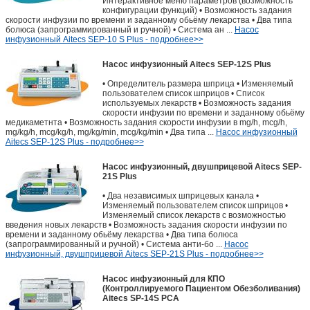
Интерактивное меню параметров (возможность
конфигурации функций) • Возможность задания
скорости инфузии по времени и заданному обьёму лекарства • Два типа
болюса (запрограммированный и ручной) • Система ан ...
Насос
инфузионный Aitecs SEP-10 S Plus - подробнее>>
Насос инфузионный Aitecs SEP-12S Plus
• Определитель размера шприца • Изменяемый
пользователем список шприцов • Список
используемых лекарств • Возможность задания
скорости инфузии по времени и заданному обьёму
медикаметнта • Возможность задания скорости инфузии в mg/h, mcg/h,
mg/kg/h, mcg/kg/h, mg/kg/min, mcg/kg/min • Два типа ...
Насос инфузионный
Aitecs SEP-12S Plus - подробнее>>
Насос инфузионный, двушприцевой Aitecs SEP-
21S Plus
• Два независимых шприцевых канала •
Изменяемый пользователем список шприцов •
Изменяемый список лекарств с возможностью
введения новых лекарств • Возможность задания скорости инфузии по
времени и заданному обьёму лекарства • Два типа болюса
(запрограммированный и ручной) • Система анти-бо ...
Насос
инфузионный, двушприцевой Aitecs SEP-21S Plus - подробнее>>
Насос инфузионный для КПО
(Контроллируемого Пациентом Обезболивания)
Aitecs SP-14S PCA