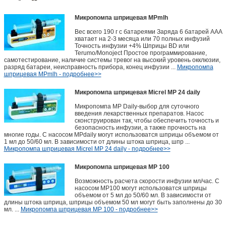
Микропомпа шприцевая MPmlh
Вес всего 190 г с батареями Заряда 6 батарей ААА
хватает на 2-3 месяца или 70 полных инфузий
Точность инфузии +4% Шприцы BD или
Terumo/Monoject Простое программирование,
самотестирование, наличие системы тревог на высокий уровень окклюзии,
разряд батареи, неисправность прибора, конец инфузии ...
Микропомпа
шприцевая MPmlh - подробнее>>
Микропомпа шприцевая Micrel MP 24 daily
Микропомпа MP Daily-выбор для суточного
введения лекарственных препаратов. Насос
сконструирован так, чтобы обеспечить точность и
безопасность инфузии, а также прочность на
многие годы. С насосом MPdaily могут использоватся шприцы объемом от
1 мл до 50/60 мл. В зависимости от длины штока шприца, шпр ...
Микропомпа шприцевая Micrel MP 24 daily - подробнее>>
Микропомпа шприцевая MP 100
Возможность расчета скорости инфузии мл/час. С
насосом MP100 могут использоватся шприцы
объемом от 5 мл до 50/60 мл. В зависимости от
длины штока шприца, шприцы объемом 50 мл могут быть заполнены до 30
мл. ...
Микропомпа шприцевая MP 100 - подробнее>>