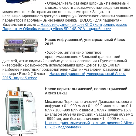
• Определитель размера шприца • Изменяемый
список лекарств с возможностью введения новых
медикаментов • Интерактивное меню параметров • Защита от
несанкционированного доступа к шприцу • Возможность защиты заданных
параметров паролем • Вынесенная кнопка «BOLUS» для пациента •
Визуальная и звуко ...
Насос инфузионный для КПО (Контроллируемого
Пациентом Обезболивания) Aitecs SP-14S PCA - подробнее>>
Насос инфузионный, универсальный Aitecs-
2015
• Удобное, интуитивно понятное
программирование • Большой графический
дисплей, четко видимый в любых условиях освещения • Русскоязычный
интерфейс • Возможность использования шприцов от 10 до 140 мл
наиболее известных производителей • Датчик установки, размера и типа
шприца • Емкий (10 часо ...
Насос инфузионный, универсальный Aitecs-
2015 - подробнее>>
Насос перистальтический, волюметрический
Aitecs DF-12
Механизм Перистальтический Диапазон скорости
инфузии: • 0.1-999 мл/ч • 0.1- 99.9 мл/ч с шагом 0.1
мл/ч • 100 -999 мл/ч с шагом 1 мл/ч • Точность ±5%
Диапазон объема инфузии: • Задаваемый объем 1
- 9999 мл, или без ограничения • 1 - 9999 мл с ...
Насос перистальтический, волюметрический Aitecs
DF-12 - подробнее>>