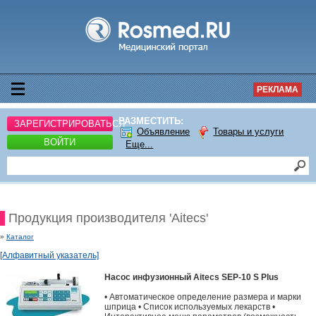
РЕКЛАМА
РАЗМЕСТИТЬ:
ЗАРЕГИСТРИРОВАТЬСЯ
Объявление
Товары и услуги
ВОЙТИ
Еще...
Продукция производителя 'Aitecs'
»
Каталог
[Алфавитный указатель]
Насос инфузионный Aitecs SEP-10 S Plus
• Автоматическое определение размера и марки
шприца • Список используемых лекарств •