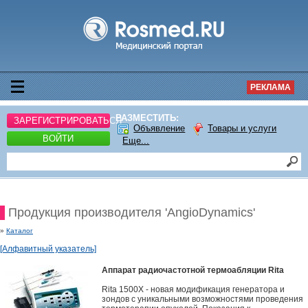
РЕКЛАМА
РАЗМЕСТИТЬ:
ЗАРЕГИСТРИРОВАТЬСЯ
Объявление
Товары и услуги
ВОЙТИ
Еще...
Продукция производителя 'AngioDynamics'
»
Каталог
[Алфавитный указатель]
Аппарат радиочастотной термоабляции Rita
Rita 1500X - новая модификация генератора и
зондов с уникальными возможностями проведения