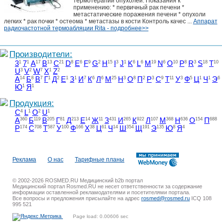
термотерапии опухолей. Показания к
применению: * первичный рак печени *
метастатические поражения печени * опухоли
легких * рак почки * остеома * метастазы в кости Контроль качес ...
Аппарат
радиочастотной термоабляции Rita - подробнее>>
Производители:
3
1
7
1
A
17
B
13
C
21
D
8
E
6
F
9
G
2
H
15
I
3
J
1
K
6
L
6
M
19
N
6
O
10
P
8
R
3
S
18
T
10
U
3
V
2
W
7
X
1
Z
2
А
14
Б
8
В
7
Г
1
Д
2
Е
1
З
1
И
7
К
6
Л
6
М
25
Н
3
О
8
П
2
Р
3
С
9
Т
11
У
3
Ф
5
Ц
1
Ч
1
Э
6
Ю
1
Я
1
Продукция:
C
4
L
1
O
2
U
1
А
360
Б
119
В
205
Г
81
Д
213
Е
14
Ж
11
З
431
И
265
К
922
Л
107
М
368
Н
636
О
154
П
688
Р
174
С
708
Т
587
У
100
Ф
166
Х
38
Ц
61
Ч
14
Ш
354
Щ
191
Э
135
Ю
8
Я
4
Реклама
О нас
Тарифные планы
© 2002-2026 ROSMED.RU Медицинский b2b портал
Медицинский портал Rosmed.RU не несет ответственности за содержание
информации оставленной рекламодателями и посетителями портала.
Все вопросы и предложения присылайте на адрес
rosmed@rosmed.ru
ICQ 108
995 521
Page load: 0.00606 sec