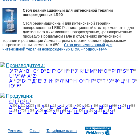
Стол реанимационный для интенсивной терапии
новорожденных LR90
Стол реанимационный для интенсивной терапии
новорожденных LR90 Реанимационный стол применяется для
длительного выхаживания новорожденных, кратковременных
процедур в родильном зале и отделениях интенсивной
терапии и реанимации Лампа нагрева с керамическим инфракрасным
нагревательным элементом 650 ...
Стол реанимационный для
интенсивной терапии новорожденных LR90 - подробнее>>
Производители:
3
1
7
1
A
17
B
13
C
21
D
8
E
6
F
9
G
2
H
15
I
3
J
1
K
6
L
6
M
19
N
6
O
10
P
8
R
3
S
18
T
10
U
3
V
2
W
7
X
1
Z
2
А
14
Б
8
В
7
Г
1
Д
2
Е
1
З
1
И
7
К
6
Л
6
М
25
Н
3
О
8
П
2
Р
3
С
9
Т
11
У
3
Ф
5
Ц
1
Ч
1
Э
6
Ю
1
Я
1
Продукция:
C
4
L
1
O
2
U
1
А
360
Б
119
В
205
Г
81
Д
213
Е
14
Ж
11
З
431
И
265
К
922
Л
107
М
368
Н
636
О
154
П
688
Р
174
С
708
Т
587
У
100
Ф
166
Х
38
Ц
61
Ч
14
Ш
354
Щ
191
Э
135
Ю
8
Я
4
Реклама
О нас
Тарифные планы