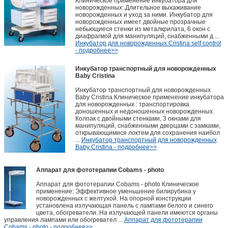
Клиническое применение инкубатора для
новорожденных: Длительное выхаживание
новорожденных и уход за ними. Инкубатор для
новорожденных имеет двойные прозрачные
небьющиеся стенки из металкрилата, 6 окон с
диафрагмой для манипуляций, снабженными д ...
Инкубатор для новорожденных Cristina self control
- подробнее>>
Инкубатор транспортный для новорожденных
Baby Cristina
Инкубатор транспортный для новорожденных
Baby Cristina Клиническое применение инкубатора
для новорожденных : транспортировка
доношенных и недоношенных новорожденных.
Колпак с двойными стенками, 3 окнами для
манипуляций, снабженными дверцами с замками,
открывающимися локтем для сохранения наибол
...
Инкубатор транспортный для новорожденных
Baby Cristina - подробнее>>
Аппарат для фототерапии Cobams - photo
Аппарат для фототерапии Cobams - photo Клиническое
применение: Эффективное уменьшение билирубина у
новорожденных с желтухой. На опорной конструкции
установлена излучающая панель с лампами белого и синего
цвета, обогреватели. На излучающей панели имеются органы
управления лампами или обогревател ...
Аппарат для фототерапии
Cobams - photo - подробнее>>