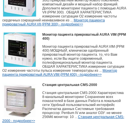
300) прикроватный монитор нового поколения.
компактный дизайн и мощный набор функций.
Дополните мониторинг пациента с помощью AURA
VII (PPM 300) . ОБЩАЯ ХАРАКТЕРИСТИКА
измерение сатурации О2 измерение частоты
сердечных сокращений неинвазивное из ...
Монитор пациента
прикроватный AURA VII (PPM 300) - подробнее>>
Монитор пациента прикроватный AURA VIM (PPM
400)
Монитор пациента прикроватный AURA VIM (PPM
400) МОЩНЫЙ, клинически одобренный
прикроватный монитор пациента. то, что Вам
нужно, если Вы ищите современный,
полнофункциональный монитор пациента.
ОБШАЯ ХАРАКТЕРИСТИКА измерение сатурации
О2 измерение частоты пульса измерение температуры из ...
Монитор
пациента прикроватный AURA VIM (PPM 400) - подробнее>>
Станция центральная CMS-2000
Станция центральная CMS-2000 Характеристика
8-каналыный мониторинг Сохранение всех
показателей в базе данных Работа в локальной
сети Удобный пользовательский интерфейс
Распечатка данных Системные требования
процессор: Pentium IV или аналог ОЗУ: не менее
256Мб монитор: 10 ...
Станция центральная CMS-
2000 - подробнее>>