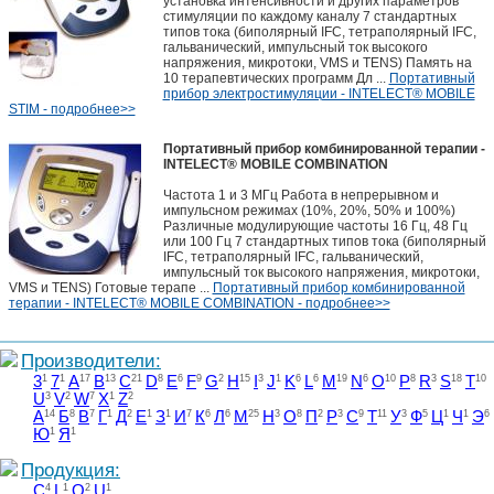
установка интенсивности и других параметров
стимуляции по каждому каналу 7 стандартных
типов тока (биполярный IFC, тетраполярный IFC,
гальванический, импульсный ток высокого
напряжения, микротоки, VMS и TENS) Память на
10 терапевтических программ Дл ...
Портативный
прибор электростимуляции - INTELECT® MOBILE
STIM - подробнее>>
Портативный прибор комбинированной терапии -
INTELECT® MOBILE COMBINATION
Частота 1 и 3 МГц Работа в непрерывном и
импульсном режимах (10%, 20%, 50% и 100%)
Различные модулирующие частоты 16 Гц, 48 Гц
или 100 Гц 7 стандартных типов тока (биполярный
IFC, тетраполярный IFC, гальванический,
импульсный ток высокого напряжения, микротоки,
VMS и TENS) Готовые терапе ...
Портативный прибор комбинированной
терапии - INTELECT® MOBILE COMBINATION - подробнее>>
Производители:
3
1
7
1
A
17
B
13
C
21
D
8
E
6
F
9
G
2
H
15
I
3
J
1
K
6
L
6
M
19
N
6
O
10
P
8
R
3
S
18
T
10
U
3
V
2
W
7
X
1
Z
2
А
14
Б
8
В
7
Г
1
Д
2
Е
1
З
1
И
7
К
6
Л
6
М
25
Н
3
О
8
П
2
Р
3
С
9
Т
11
У
3
Ф
5
Ц
1
Ч
1
Э
6
Ю
1
Я
1
Продукция:
C
4
L
1
O
2
U
1