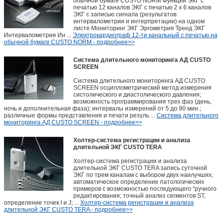
обычной бумаге CUSTO NORM Функции ЭКГ с
печатью 12 каналов ЭКГ с печатью 2 х 6 каналов
ЭКГ с записью сигнала (результатов
интервалометрии и интерпретации) на одном
листе Мониторинг ЭКГ Эргометрия Тренд ЭКГ
Интервалометрия Ин ...
Электрокардиограф 12-ти канальный с печатью на
обычной бумаге CUSTO NORM - подробнее>>
Система длительного мониторинга АД CUSTO
SCREEN
Система длительного мониторинга АД CUSTO
SCREEN осциллометрический метод измерения
систолического и диастолического давления;
возможность программирования трех фаз (день,
ночь и дополнительная фаза); интервалы измерений от 5 до 90 мин.;
различные формы представления и печати резуль ...
Система длительного
мониторинга АД CUSTO SCREEN - подробнее>>
Холтер-система регистрации и анализа
длительной ЭКГ CUSTO TERA
Холтер-система регистрации и анализа
длительной ЭКГ CUSTO TERA запись суточной
ЭКГ по трем каналам с выбором двух наилучших;
автоматическое определение патологических
примеров с возможностью последующего “ручного
редактирования; точный анализ сегментов ST,
определение точек I и J; ...
Холтер-система регистрации и анализа
длительной ЭКГ CUSTO TERA - подробнее>>