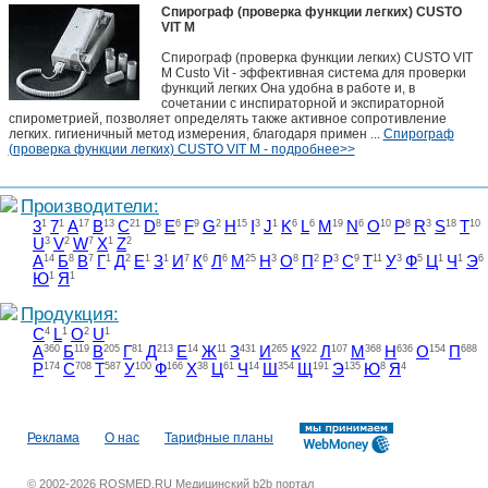
Спирограф (проверка функции легких) CUSTO
VIT M
Спирограф (проверка функции легких) CUSTO VIT
M Custo Vit - эффективная система для проверки
функций легких Она удобна в работе и, в
сочетании с инспираторной и экспираторной
спирометрией, позволяет определять также активное сопротивление
легких. гигиеничный метод измерения, благодаря примен ...
Спирограф
(проверка функции легких) CUSTO VIT M - подробнее>>
Производители:
3
1
7
1
A
17
B
13
C
21
D
8
E
6
F
9
G
2
H
15
I
3
J
1
K
6
L
6
M
19
N
6
O
10
P
8
R
3
S
18
T
10
U
3
V
2
W
7
X
1
Z
2
А
14
Б
8
В
7
Г
1
Д
2
Е
1
З
1
И
7
К
6
Л
6
М
25
Н
3
О
8
П
2
Р
3
С
9
Т
11
У
3
Ф
5
Ц
1
Ч
1
Э
6
Ю
1
Я
1
Продукция:
C
4
L
1
O
2
U
1
А
360
Б
119
В
205
Г
81
Д
213
Е
14
Ж
11
З
431
И
265
К
922
Л
107
М
368
Н
636
О
154
П
688
Р
174
С
708
Т
587
У
100
Ф
166
Х
38
Ц
61
Ч
14
Ш
354
Щ
191
Э
135
Ю
8
Я
4
Реклама
О нас
Тарифные планы
© 2002-2026 ROSMED.RU Медицинский b2b портал