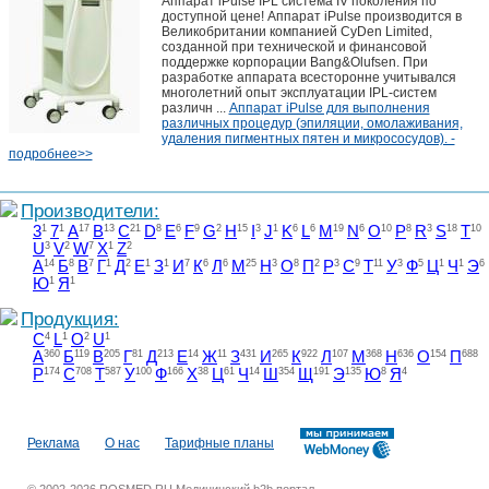
Аппарат iPulse IPL система IV поколения по
доступной цене! Аппарат iPulse производится в
Великобритании компанией CyDen Limited,
созданной при технической и финансовой
поддержке корпорации Bang&Olufsen. При
разработке аппарата всесторонне учитывался
многолетний опыт эксплуатации IPL-систем
различн ...
Аппарат iPulse для выполнения
различных процедур (эпиляции, омолаживания,
удаления пигментных пятен и микрососудов). -
подробнее>>
Производители:
3
1
7
1
A
17
B
13
C
21
D
8
E
6
F
9
G
2
H
15
I
3
J
1
K
6
L
6
M
19
N
6
O
10
P
8
R
3
S
18
T
10
U
3
V
2
W
7
X
1
Z
2
А
14
Б
8
В
7
Г
1
Д
2
Е
1
З
1
И
7
К
6
Л
6
М
25
Н
3
О
8
П
2
Р
3
С
9
Т
11
У
3
Ф
5
Ц
1
Ч
1
Э
6
Ю
1
Я
1
Продукция:
C
4
L
1
O
2
U
1
А
360
Б
119
В
205
Г
81
Д
213
Е
14
Ж
11
З
431
И
265
К
922
Л
107
М
368
Н
636
О
154
П
688
Р
174
С
708
Т
587
У
100
Ф
166
Х
38
Ц
61
Ч
14
Ш
354
Щ
191
Э
135
Ю
8
Я
4
Реклама
О нас
Тарифные планы