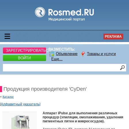
РЕКЛАМА
РАЗМЕСТИТЬ:
ЗАРЕГИСТРИРОВАТЬСЯ
Объявление
Товары и услуги
ВОЙТИ
Еще...
Продукция производителя 'CyDen'
»
Каталог
[Алфавитный указатель]
Аппарат iPulse для выполнения различных
процедур (эпиляции, омолаживания, удаления
пигментных пятен и микрососудов).