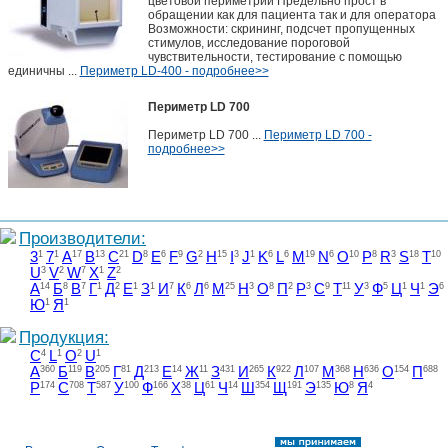
цветовой периметрии Предельно прост в
обращении как для пациента так и для оператора
Возможности: скрининг, подсчет пропущенных
стимулов, исследование пороговой
чувствительности, тестирование с помощью
единичны ...
Периметр LD-400 - подробнее>>
Периметр LD 700
Периметр LD 700 ...
Периметр LD 700 -
подробнее>>
Производители:
3
1
7
1
A
17
B
13
C
21
D
8
E
6
F
9
G
2
H
15
I
3
J
1
K
6
L
6
M
19
N
6
O
10
P
8
R
3
S
18
T
10
U
3
V
2
W
7
X
1
Z
2
А
14
Б
8
В
7
Г
1
Д
2
Е
1
З
1
И
7
К
6
Л
6
М
25
Н
3
О
8
П
2
Р
3
С
9
Т
11
У
3
Ф
5
Ц
1
Ч
1
Э
6
Ю
1
Я
1
Продукция:
C
4
L
1
O
2
U
1
А
360
Б
119
В
205
Г
81
Д
213
Е
14
Ж
11
З
431
И
265
К
922
Л
107
М
368
Н
636
О
154
П
688
Р
174
С
708
Т
587
У
100
Ф
166
Х
38
Ц
61
Ч
14
Ш
354
Щ
191
Э
135
Ю
8
Я
4