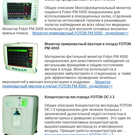
Общее описание Многофункциональный монитор
пациента Foton PМ 5000 предназначен для
использования в операционных залах, отделения
и палатах интенсивной терапии и реанимации,
палатах наблюдения во всех областях медицины.
Монитор Foton PМ 5000 используется для контроля основных жизненно
важных показа ...
Монитор прикроватный FOTON РМ 5000 - подробнее>>
Монитор прикроватный (матери и плода) FOTON
PM 4000
Материнско-фетальный монитор Foton PM 4000
предназначен для качественного наблюдения за
витальными функциями и общим состоянием
матери и плода. Монитор используется в
акушерских амбулаториях и стационарах, а также
для эффективного проведения лечебных
мероприятий в женских консультациях и роддомах. ...
Монитор
прикроватный (матери и плода) FOTON PM 4000 - подробнее>>
Концентратор кислорода FOTON OC-I-3
Общее описание Концентратор кислорода FOTON
OC-I 3 предназначен для лечения больных с
хронической дыхательной недостаточностью в
амбулаторных и домашних условиях. Это один из
наиболее перспективных концентраторов,
вырабатывающих кислород из атмосферного
воздуха. Принцип работы концентратора кис ...