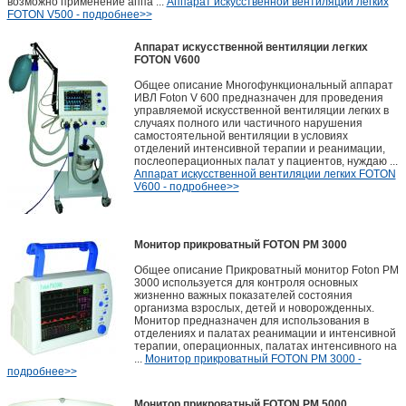
возможно применение аппа ...
Аппарат искусственной вентиляции легких
FOTON V500 - подробнее>>
Аппарат искусственной вентиляции легких
FOTON V600
Общее описание Многофункциональный аппарат
ИВЛ Foton V 600 предназначен для проведения
управляемой искусственной вентиляции легких в
случаях полного или частичного нарушения
самостоятельной вентиляции в условиях
отделений интенсивной терапии и реанимации,
послеоперационных палат у пациентов, нуждаю ...
Аппарат искусственной вентиляции легких FOTON
V600 - подробнее>>
Монитор прикроватный FOTON РМ 3000
Общее описание Прикроватный монитор Foton PM
3000 используется для контроля основных
жизненно важных показателей состояния
организма взрослых, детей и новорожденных.
Монитор предназначен для использования в
отделениях и палатах реанимации и интенсивной
терапии, операционных, палатах интенсивного на
...
Монитор прикроватный FOTON РМ 3000 -
подробнее>>
Монитор прикроватный FOTON РМ 5000