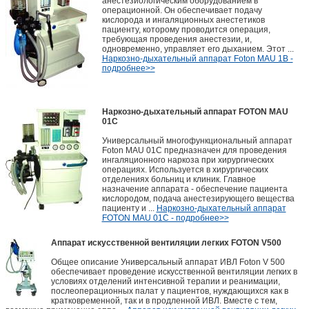
анестезиологическим оборудованием в
операционной. Он обеспечивает подачу
кислорода и ингаляционных анестетиков
пациенту, которому проводится операция,
требующая проведения анестезии, и,
одновременно, управляет его дыханием. Этот ...
Наркозно-дыхательный аппарат Foton MAU 1B -
подробнее>>
Наркозно-дыхательный аппарат FOTON MAU
01C
Универсальный многофункциональный аппарат
Foton MAU 01С предназначен для проведения
ингаляционного наркоза при хирургических
операциях. Используется в хирургических
отделениях больниц и клиник. Главное
назначение аппарата - обеспечение пациента
кислородом, подача анестезирующего вещества
пациенту и ...
Наркозно-дыхательный аппарат
FOTON MAU 01C - подробнее>>
Аппарат искусственной вентиляции легких FOTON V500
Общее описание Универсальный аппарат ИВЛ Foton V 500
обеспечивает проведение искусственной вентиляции легких в
условиях отделений интенсивной терапии и реанимации,
послеоперационных палат у пациентов, нуждающихся как в
кратковременной, так и в продленной ИВЛ. Вместе с тем,