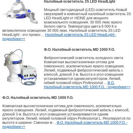
Налобный осветитель 3S LED HeadLight
Мощный светодиодный (LED) осветитель Новый
сверхяркий и компактный налобный осветитель 3S
LED HeadLight от HEINE для мощного
коаксиального освещения. 30 000 люкс яркого
белого света. Температура цвета 6 000 К и
великолепное освещение 30 000 люкс. Налобный осветитель 3S LED
HeadLight - это превос ...
Налобный осветитель 3S LED HeadLight -
подробнее>>
Ф.О. Налобный осветитель MD 1000 F.O.
Фиброоптический осветитель холодного света
Компактная высокотехничная оптика для
гомогенного, исключительно яркого освещения.
Легкий, подвижный фиброоптический кабель с
клипсой, длиной 3 м. Высота и угол освещения
устанавливается одним регулятором. Легкий,
гибкий головной обруч Professional ...
Ф.О.
Налобный осветитель MD 1000 F.O. - подробнее>>
Ф.О. Налобный осветитель MD 1000 F.O.
Компактная высокотехничная оптика для гомогенного, исключительно
яркого освещения. Легкий, подвижный фиброоптический кабель с клипсой,
длиной 3 м. Высота и угол освещения устанавливается одним
регулятором. Легкий, гибкий головной обруч Professional L. Регулируется по
высоте и ширине. Сменная м ...
Ф.О. Налобный осветитель MD 1000 F.O. -
подробнее>>