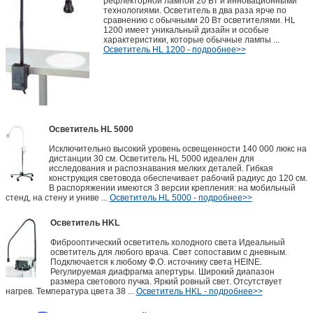
рефлекторной лампой 20 Вт и инновационными
технологиями. Осветитель в два раза ярче по
сравнению с обычными 20 Вт осветителями. HL
1200 имеет уникальный дизайн и особые
характеристики, которые обычные лампы ...
Осветитель HL 1200 - подробнее>>
Осветитель HL 5000
Исключительно высокий уровень освещенности 140 000 люкс на
дистанции 30 см. Осветитель HL 5000 идеален для
исследования и распознавания мелких деталей. Гибкая
конструкция световода обеспечивает рабочий радиус до 120 см.
В распоряжении имеются 3 версии крепления: на мобильный
стенд, на стену и униве ...
Осветитель HL 5000 - подробнее>>
Осветитель HKL
Фиброоптический осветитель холодного света Идеальный
осветитель для любого врача. Свет сопоставим с дневным.
Подключается к любому Ф.О. источнику света HEINE.
Регулируемая диафрагма апертуры. Широкий диапазон
размера светового пучка. Яркий ровный свет. Отсутствует
нагрев. Температура цвета 38 ...
Осветитель HKL - подробнее>>