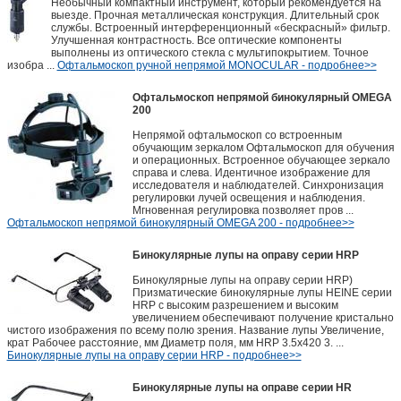
Необычный компактный инструмент, который рекомендуется на
выезде. Прочная металлическая конструкция. Длительный срок
службы. Встроенный интерференционный «бескрасный» фильтр.
Улучшенная контрастность. Все оптические компоненты
выполнены из оптического стекла с мультипокрытием. Точное
изобра ...
Офтальмоскоп ручной непрямой MONOCULAR - подробнее>>
Офтальмоскоп непрямой бинокулярный OMEGA
200
Непрямой офтальмоскоп со встроенным
обучающим зеркалом Офтальмоскоп для обучения
и операционных. Встроенное обучающее зеркало
справа и слева. Идентичное изображение для
исследователя и наблюдателей. Синхронизация
регулировки лучей освещения и наблюдения.
Мгновенная регулировка позволяет пров ...
Офтальмоскоп непрямой бинокулярный OMEGA 200 - подробнее>>
Бинокулярные лупы на оправу серии HRP
Бинокулярные лупы на оправу серии HRP)
Призматические бинокулярные лупы HEINE серии
HRP с высоким разрешением и высоким
увеличением обеспечивают получение кристально
чистого изображения по всему полю зрения. Название лупы Увеличение,
крат Рабочее расстояние, мм Диаметр поля, мм HRP 3.5x420 3. ...
Бинокулярные лупы на оправу серии HRP - подробнее>>
Бинокулярные лупы на оправе серии HR