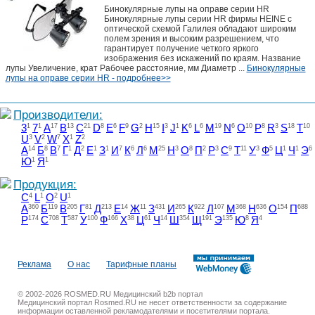
Бинокулярные лупы на оправе серии HR
Бинокулярные лупы серии HR фирмы HEINE с
оптической схемой Галилея обладают широким
полем зрения и высоким разрешением, что
гарантирует получение четкого яркого
изображения без искажений по краям. Название
лупы Увеличение, крат Рабочее расстояние, мм Диаметр ...
Бинокулярные
лупы на оправе серии HR - подробнее>>
Производители:
3
1
7
1
A
17
B
13
C
21
D
8
E
6
F
9
G
2
H
15
I
3
J
1
K
6
L
6
M
19
N
6
O
10
P
8
R
3
S
18
T
10
U
3
V
2
W
7
X
1
Z
2
А
14
Б
8
В
7
Г
1
Д
2
Е
1
З
1
И
7
К
6
Л
6
М
25
Н
3
О
8
П
2
Р
3
С
9
Т
11
У
3
Ф
5
Ц
1
Ч
1
Э
6
Ю
1
Я
1
Продукция:
C
4
L
1
O
2
U
1
А
360
Б
119
В
205
Г
81
Д
213
Е
14
Ж
11
З
431
И
265
К
922
Л
107
М
368
Н
636
О
154
П
688
Р
174
С
708
Т
587
У
100
Ф
166
Х
38
Ц
61
Ч
14
Ш
354
Щ
191
Э
135
Ю
8
Я
4
Реклама
О нас
Тарифные планы
© 2002-2026 ROSMED.RU Медицинский b2b портал
Медицинский портал Rosmed.RU не несет ответственности за содержание
информации оставленной рекламодателями и посетителями портала.