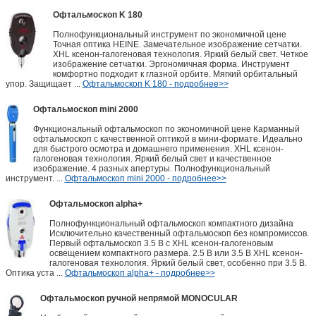
Офтальмоскоп K 180
Полнофункциональный инструмент по экономичной цене
Точная оптика HEINE. Замечательное изображение сетчатки.
XHL ксенон-галогеновая технология. Яркий белый свет. Четкое
изображение сетчатки. Эргономичная форма. Инструмент
комфортно подходит к глазной орбите. Мягкий орбитальный
упор. Защищает ...
Офтальмоскоп K 180 - подробнее>>
Офтальмоскоп mini 2000
Функциональный офтальмоскоп по экономичной цене Карманный
офтальмоскоп с качественной оптикой в мини-формате. Идеально
для быстрого осмотра и домашнего применения. XHL ксенон-
галогеновая технология. Яркий белый свет и качественное
изображение. 4 разных апертуры. Полнофункциональный
инструмент. ...
Офтальмоскоп mini 2000 - подробнее>>
Офтальмоскоп alpha+
Полнофункциональный офтальмоскоп компактного дизайна
Исключительно качественный офтальмоскоп без компромиссов.
Первый офтальмоскоп 3.5 В с XHL ксенон-галогеновым
освещением компактного размера. 2.5 В или 3.5 В XHL ксенон-
галогеновая технология. Яркий белый свет, особенно при 3.5 В.
Оптика уста ...
Офтальмоскоп alpha+ - подробнее>>
Офтальмоскоп ручной непрямой MONOCULAR