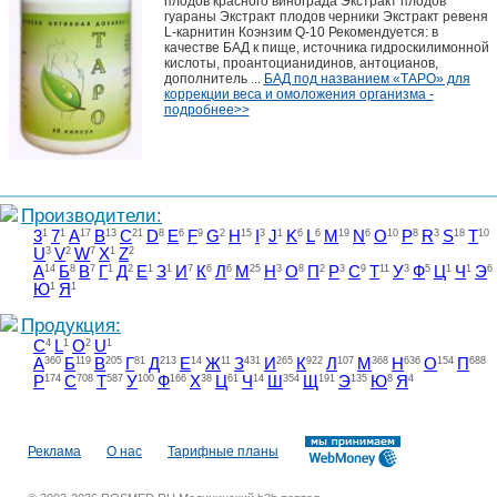
плодов красного винограда Экстракт плодов
гуараны Экстракт плодов черники Экстракт ревеня
L-карнитин Коэнзим Q-10 Рекомендуется: в
качестве БАД к пище, источника гидроскилимонной
кислоты, проантоцианидинов, антоцианов,
дополнитель ...
БАД под названием «ТАРО» для
коррекции веса и омоложения организма -
подробнее>>
Производители:
3
1
7
1
A
17
B
13
C
21
D
8
E
6
F
9
G
2
H
15
I
3
J
1
K
6
L
6
M
19
N
6
O
10
P
8
R
3
S
18
T
10
U
3
V
2
W
7
X
1
Z
2
А
14
Б
8
В
7
Г
1
Д
2
Е
1
З
1
И
7
К
6
Л
6
М
25
Н
3
О
8
П
2
Р
3
С
9
Т
11
У
3
Ф
5
Ц
1
Ч
1
Э
6
Ю
1
Я
1
Продукция:
C
4
L
1
O
2
U
1
А
360
Б
119
В
205
Г
81
Д
213
Е
14
Ж
11
З
431
И
265
К
922
Л
107
М
368
Н
636
О
154
П
688
Р
174
С
708
Т
587
У
100
Ф
166
Х
38
Ц
61
Ч
14
Ш
354
Щ
191
Э
135
Ю
8
Я
4
Реклама
О нас
Тарифные планы