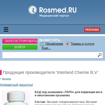
РЕКЛАМА
РАЗМЕСТИТЬ:
ЗАРЕГИСТРИРОВАТЬСЯ
Объявление
Товары и услуги
ВОЙТИ
Еще...
Продукция производителя 'Interland Chemie B.V.'
»
Каталог
[Алфавитный указатель]
БАД под названием «ТАРО» для коррекции веса
и омоложения организма
Состав:
Экстракт плодов мангустана Экстракт