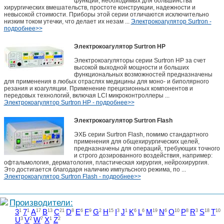
функций, необходимых для большинства
хирургических вмешательств, простоте конструкции, надежности и
невысокой стоимости. Приборы этой серии отличаются исключительно
низким током утечки, что делает их незам ...
Электрокоагулятор Surtron -
подробнее>>
Электрокоагулятор Surtron HP
Электрокоагуляторы серии Surtron HP за счет
высокой выходной мощности и больших
функциональных возможностей предназначены
для применения в любых отраслях медицины для моно- и биполярного
резания и коагуляции. Применение прецизионных компонентов и
передовых технологий, включая LCI микроконтроллеры ...
Электрокоагулятор Surtron HP - подробнее>>
Электрокоагулятор Surtron Flash
ЭХБ серии Surtron Flash, помимо стандартного
применения для общехирургических целей,
предназначены для операций, требующих точного
и строго дозированного воздействия, например:
офтальмология, дерматология, пластическая хирургия, нейрохирургия.
Это достигается благодаря наличию импульсного режима, по ...
Электрокоагулятор Surtron Flash - подробнее>>
Производители:
3
1
7
1
A
17
B
13
C
21
D
8
E
6
F
9
G
2
H
15
I
3
J
1
K
6
L
6
M
19
N
6
O
10
P
8
R
3
S
18
T
10
U
3
V
2
W
7
X
1
Z
2