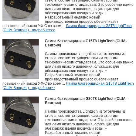
стекла, соответствующего самым строгим
технологическим стандартам. Это особенно важно
для ламп низкого давления, служащих для
обеззараживания воздуха и воды. •
Разработанный недавно новый
производственный процесс обеспечивает
повышенный выход УФ-С во врем ...
Лампа бактерицидная G8T5 LightTech
(США-Венгрия) - подробнее>>
Лампа бактерицидная G15T8 LightTech (США-
Венгрия)
Лампы производства Lighttech изготовлены из
стекла, соответствующего самым строгим
технологическим стандартам. Это особенно важно
для ламп низкого давления, служащих для
обеззараживания воздуха и воды. •
Разработанный недавно новый
производственный процесс обеспечивает
повышенный выход УФ-С во врем ...
Лампа бактерицидная G15T8 LightTech
(США-Венгрия) - подробнее>>
Лампа бактерицидная G30T8 LightTech (США-
Венгрия)
Лампы производства Lighttech изготовлены из
стекла, соответствующего самым строгим
технологическим стандартам. Это особенно важно
для ламп низкого давления, служащих для
обеззараживания воздуха и воды. •
Разработанный недавно новый