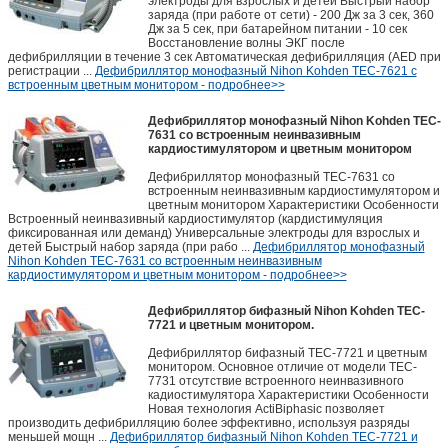
электроды для взрослых и детей Быстрый набор
заряда (при работе от сети) - 200 Дж за 3 сек, 360
Дж за 5 сек, при батарейном питании - 10 сек
Восстановление волны ЭКГ после
дефибрилляции в течение 3 сек Автоматическая дефибрилляция (AED при
регистрации ...
Дефибриллятор монофазный Nihon Kohden TEC-7621 с
встроенным цветным монитором - подробнее>>
Дефибриллятор монофазный Nihon Kohden TEC-
7631 со встроенным неинвазивным
кардиостимулятором и цветным монитором
Дефибриллятор монофазный TEC-7631 со
встроенным неинвазивным кардиостимулятором и
цветным монитором Характеристики Особенности
Встроенный неинвазивный кардиостимулятор (кардистимуляция
фиксированная или деманд) Универсальные электроды для взрослых и
детей Быстрый набор заряда (при рабо ...
Дефибриллятор монофазный
Nihon Kohden TEC-7631 со встроенным неинвазивным
кардиостимулятором и цветным монитором - подробнее>>
Дефибриллятор бифазный Nihon Kohden TEC-
7721 и цветным монитором.
Дефибриллятор бифазный TEC-7721 и цветным
монитором. Основное отличие от модели TEC-
7731 отсутствие встроенного неинвазивного
кадиостимулятора Характеристики Особенности
Новая технология ActiBiphasic позволяет
производить дефибрилляцию более эффективно, используя разряды
меньшей мощн ...
Дефибриллятор бифазный Nihon Kohden TEC-7721 и