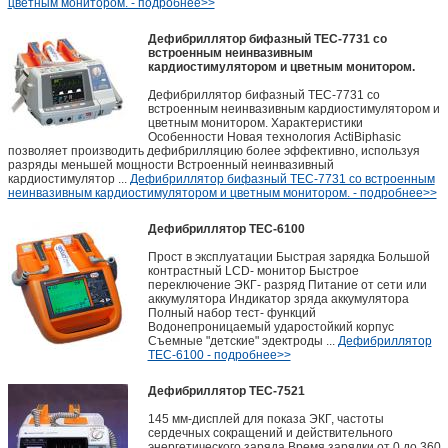
цветным монитором. - подробнее>>
Дефибриллятор бифазный TEC-7731 со
встроенным неинвазивным
кардиостимулятором и цветным монитором.
Дефибриллятор бифазный TEC-7731 со
встроенным неинвазивным кардиостимулятором и
цветным монитором. Характеристики
Особенности Новая технология ActiBiphasic
позволяет производить дефибрилляцию более эффективно, используя
разряды меньшей мощности Встроенный неинвазивный
кардиостимулятор ...
Дефибриллятор бифазный TEC-7731 со встроенным
неинвазивным кардиостимулятором и цветным монитором. - подробнее>>
Дефибриллятор TEC-6100
Прост в эксплуатации Быстрая зарядка Большой
контрастный LCD- монитор Быстрое
переключение ЭКГ- разряд Питание от сети или
аккумулятора Индикатор зряда аккумулятора
Полный набор тест- функций
Водонепроницаемый ударостойкий корпус
Съемные "детские" эдектроды ...
Дефибриллятор
TEC-6100 - подробнее>>
Дефибриллятор TEC-7521
145 мм-дисплей для показа ЭКГ, частоты
сердечных сокращений и действительного
энергетического заряда Время зарядки от 0 до 360