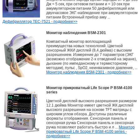
Дж < 5 сек, при сетевом питании и < 10 сек при
аккумуляторном питании 50 дефибрилляций или
двухчасовое ЭКГ-наблюдение при аккумуляторном
питании Встроенный прибор акку ...
Дефибриллятор TEC-7521 - подробнее>>
Монитор наблюдения BSM-2301
Компактный монитор воплощающий
преимущества новых технологий. Цветной
сенсорный ЖКИ дисплей (8,4 дюйма) с высоким
разрешением. Измерение до 7 параметров (ЭКГ
(возможно отображение 2-х отведений на экране),
дыхание (по импедансному и термисторному
методам), пульс , SpO2, неинвазивное давление, ...
Монитор наблюдения BSM-2301 - подробнее>>
Монитор прикроватный Life Scope P BSM-4100
series
Цветной дисплей высокого разрешения размером
12.1 дюйма Монитор имеет цветной ЖК дисплей
высокого разрешения на основе TFT матрицы с
широким углом обзора. Доступны различные
форматы отображения. Сенсорная панель и
сенсорная ручка Сенсорная панель и сенсорная
ручка позволяют работать быстро и л ...
Монитор
прикроватный Life Scope P BSM-4100 series -
подробнее>>