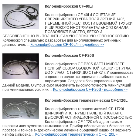
Колонофиброскоп CF-40L/I
Колонофиброскоп CF-40L/I СОЧЕТАНИЕ
СВЕРХШИРОКОГО УГЛА ПОЛЯ ЗРЕНИЯ 140°,
ПЕРЕМЕННОЙ ЖЕСТКОСТИ ВВОДИМОЙ ТРУБКИ
И ШИРОКОГО ИНСТРУМЕНТАЛЬНОГО КАНАЛА
ПОЗВОЛЯЮТ БЫСТРО, ЛЕГКО И
БЕЗБОЛЕЗНЕННО ВЫПОЛНИТЬ САМУЮ СЛОЖНУЮ КОЛОНОСКОПИЮ.
Колоноскоп специально разработан для многочисленных рутинных
диагностичес ...
Колонофиброскоп CF-40L/I - подробнее>>
Колонофиброскоп CF-P20S
Колонофиброскоп CF-P20S ДАЕТ НАИБОЛЕЕ
ПОЛНЫЙ ОБЗОР ОБОДОЧНОЙ КИШКИ (ОТ УГЛА
ДО УГЛА/ОТ СТЕНКИ ДО СТЕНКИ). Управляемость
эндоскопа является одним из наиболее важных
параметров. Создавая блок управления для
данной модели, Olympus смог обеспечить высокую точность манипуляций
при минимальных усилиях ...
Колонофиброскоп CF-P20S - подробнее>>
Колонофиброскоп терапевтический CF-1T20L
Колонофиброскоп терапевтический CF-1T20L
ШИРОКИЙ ИНСТРУМЕНТАЛЬНЫЙ КАНАЛ С
ВЫСОКОЙ АСПИРАЦИОННОЙ СПОСОБНОСТЬЮ
Колонофиброскоп CF-1Т20 обладает самым
широким инструментальным каналом. Прибор обеспечивает безопасное,
простое и точное эндоскопическое лечение ободочной кишки от верхнего
изгиба сигмовид ...
Колонофиброскоп терапевтический CF-1T20L -