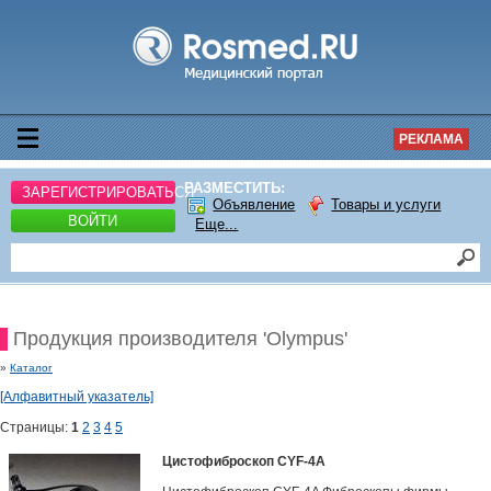
РЕКЛАМА
РАЗМЕСТИТЬ:
ЗАРЕГИСТРИРОВАТЬСЯ
Объявление
Товары и услуги
ВОЙТИ
Еще...
Продукция производителя 'Olympus'
»
Каталог
[Алфавитный указатель]
Страницы:
1
2
3
4
5
Цистофиброскоп CYF-4A