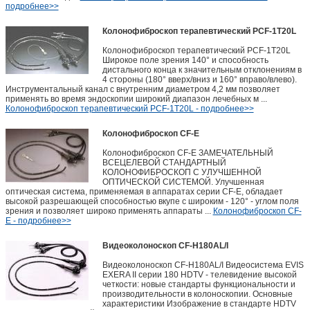
подробнее>>
Колонофиброскоп терапевтический PCF-1T20L
Колонофиброскоп терапевтический PCF-1T20L
Широкое поле зрения 140° и способность
дистального конца к значительным отклонениям в
4 стороны (180° вверх/вниз и 160° вправо/влево).
Инструментальный канал с внутренним диаметром 4,2 мм позволяет
применять во время эндоскопии широкий диапазон лечебных м ...
Колонофиброскоп терапевтический PCF-1T20L - подробнее>>
Колонофиброскоп CF-E
Колонофиброскоп CF-E ЗАМЕЧАТЕЛЬНЫЙ
ВСЕЦЕЛЕВОЙ СТАНДАРТНЫЙ
КОЛОНОФИБРОСКОП С УЛУЧШЕННОЙ
ОПТИЧЕСКОЙ СИСТЕМОЙ. Улучшенная
оптическая система, применяемая в аппаратах серии CF-E, обладает
высокой разрешающей способностью вкупе с широким - 120° - углом поля
зрения и позволяет широко применять аппараты ...
Колонофиброскоп CF-
E - подробнее>>
Видеоколоноскоп CF-H180AL/I
Видеоколоноскоп CF-H180AL/I Видеосистема EVIS
EXERA II серии 180 HDTV - телевидение высокой
четкости: новые стандарты функциональности и
производительности в колоноскопии. Основные
характеристики Изображение в стандарте HDTV