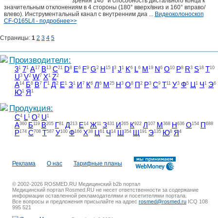
зрения 140° и способность дистального конца к
значительным отклонениям в 4 стороны (180° вверх/вниз и 160° вправо/
влево). Инструментальный канал с внутренним диа ...
Видеоколоноскоп
CF-Q165L/I - подробнее>>
Страницы:
1
2
3
4
5
Производители:
3
1
7
1
A
17
B
13
C
21
D
8
E
6
F
9
G
2
H
15
I
3
J
1
K
6
L
6
M
19
N
6
O
10
P
8
R
3
S
18
T
10
U
3
V
2
W
7
X
1
Z
2
А
14
Б
8
В
7
Г
1
Д
2
Е
1
З
1
И
7
К
6
Л
6
М
25
Н
3
О
8
П
2
Р
3
С
9
Т
11
У
3
Ф
5
Ц
1
Ч
1
Э
6
Ю
1
Я
1
Продукция:
C
4
L
1
O
2
U
1
А
360
Б
119
В
205
Г
81
Д
213
Е
14
Ж
11
З
431
И
265
К
922
Л
107
М
368
Н
636
О
154
П
688
Р
174
С
708
Т
587
У
100
Ф
166
Х
38
Ц
61
Ч
14
Ш
354
Щ
191
Э
135
Ю
8
Я
4
Реклама
О нас
Тарифные планы
© 2002-2026 ROSMED.RU Медицинский b2b портал
Медицинский портал Rosmed.RU не несет ответственности за содержание
информации оставленной рекламодателями и посетителями портала.
Все вопросы и предложения присылайте на адрес
rosmed@rosmed.ru
ICQ 108
995 521