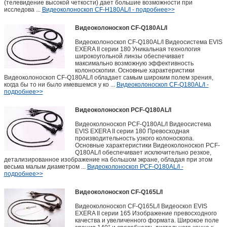
(телевидение высокой четкости) дает большие возможности при
исследова ...
Видеоколоноскоп CF-H180AL/I - подробнее>>
Видеоколоноскоп CF-Q180AL/I
Видеоколоноскоп CF-Q180AL/I Видеосистема EVIS
EXERA II серии 180 Уникальная технология
широкоугольной линзы обеспечивает
максимально возможную эффективность
колоноскопии. Основные характеристики
Видеоколоноскоп CF-Q180AL/I обладает самым широким полем зрения,
когда бы то ни было имевшемся у ко ...
Видеоколоноскоп CF-Q180AL/I -
подробнее>>
Видеоколоноскоп PCF-Q180AL/I
Видеоколоноскоп PCF-Q180AL/I Видеосистема
EVIS EXERA II серии 180 Превосходная
производительность узкого колоноскопа.
Основные характеристики Видеоколоноскоп PCF-
Q180AL/I обеспечивает исключительно резкое,
детализированное изображение на большом экране, обладая при этом
весьма малым диаметром ...
Видеоколоноскоп PCF-Q180AL/I -
подробнее>>
Видеоколоноскоп CF-Q165L/I
Видеоколоноскоп CF-Q165L/I Видеоскоп EVIS
EXERA II серии 165 Изображение превосходного
качества и увеличенного формата. Широкое поле