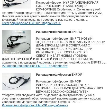
Гистерофиброскоп HYF-XP АМБУЛАТОРНАЯ
ГИСТЕРОСКОПИЯ СТАЛА ПРОЩЕ И
КОМФОРТНЕЕ Особенности: Сочетание узкой
вводимой части диаметром 3,1 мм с инструментальным каналом 1,2 мм.
Высокая четкость и яркость изображения. Широкий диапазон изгиба
дистальной части позволяет осмотреть всю полость матки, ...
Гистерофиброскоп HYF-XP - подробнее>>
Риноларингофиброскоп ENF-T3
Риноларингофиброскоп ENF-T3 НОВЫЙ
ЭНДОСКОП С ИНСТРУМЕНТАЛЬНЫМ КАНАЛОМ
ДИАМЕТРОМ 2,2 ММ В СОЧЕТАНИИ С
УВЕЛИЧЕННОЙ НА 150% ЯРКОСТЬЮ И
РАЗРЕШАЮЩЕЙ СПОСОБНОСТЬЮ
ОБЕСПЕЧИВАЕТ НОВЫЙ УРОВЕНЬ
ДИАГНОСТИЧЕСКОЙ И ЛЕЧЕБНОЙ РИНОЛАРИНГОСКОПИИ По
сравнению с предыдущей моделью, в риноларингофиброскопе ENF-Т3 р ...
Риноларингофиброскоп ENF-T3 - подробнее>>
Риноларингофиброскоп ENF-XP
Риноларингофиброскоп ENF-XP
РИНОЛАРИНГОФИБРОСКОП ENF-XP -
ОПТИМАЛЬНЫЙ ВЫБОР ДЛЯ ОСМОТРА УЗКИХ
ВЕРХНИХ ВОЗДУХОНОСНЫХ ПУТЕЙ
Ультратонкая вводимая часть эндоскопа диаметром всего 2,2 мм в
сочетании с оптикой, обеспечивающей высокое разрешение и яркость
изображения, делают риноларингоскоп Olympus ENF- ...
Риноларингофиброскоп ENF-XP - подробнее>>