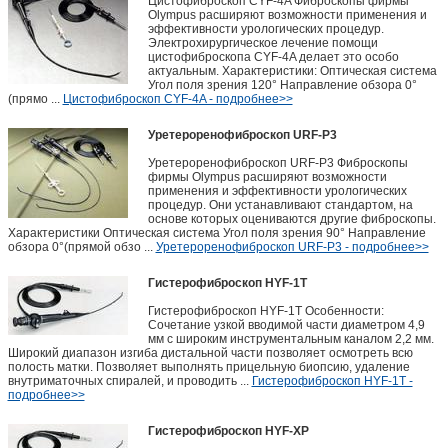
Цистофиброскоп CYF-4A Фиброскопы фирмы
Olympus расширяют возможности применения и
эффективности урологических процедур.
Электрохирургическое лечение помощи
цистофиброскопа CYF-4A делает это особо
актуальным. Характеристики: Оптическая система
Угол поля зрения 120° Направление обзора 0°
(прямо ...
Цистофиброскоп CYF-4A - подробнее>>
Уретероренофиброскоп URF-P3
Уретероренофиброскоп URF-P3 Фиброскопы
фирмы Olympus расширяют возможности
применения и эффективности урологических
процедур. Они устанавливают стандартом, на
основе которых оцениваются другие фиброскопы.
Характеристики Оптическая система Угол поля зрения 90° Направление
обзора 0°(прямой обзо ...
Уретероренофиброскоп URF-P3 - подробнее>>
Гистерофиброскоп HYF-1T
Гистерофиброскоп HYF-1T Особенности:
Сочетание узкой вводимой части диаметром 4,9
мм с широким инструментальным каналом 2,2 мм.
Широкий диапазон изгиба дистальной части позволяет осмотреть всю
полость матки. Позволяет выполнять прицельную биопсию, удаление
внутриматочных спиралей, и проводить ...
Гистерофиброскоп HYF-1T -
подробнее>>
Гистерофиброскоп HYF-XP