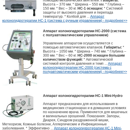
помощью механических вентилей.
Габариты:
*
Высота – 370 мм. * Ширина – 550 мм. * Глубина –
150 мм. * Вес – 30 кг.
НС-1 оснащен:
* Системой
защиты от высокого давления и перепада
температур. * Колбой для ...
Аппарат
колоногидротерапии HC-1 (система с ручным управлением) - подробнее>>
Аппарат колоногидротерапии HC-2000 (система
с полуавтоматическим управлением)
Управление аппаратом осуществляется с
помощью автоматических клапанов.
Габариты:
*
Высота – 1050 мм. * Ширина – 740 мм. * Глубина –
300 мм. * Вес – 60 кг.
НС-2000 оснащен большим
количеством функций:
* Автоматической
системой контроля давления и темп ...
Аппарат
колоногидротерапии HC-2000 (система с
полуавтоматическим управлением) - подробнее>>
Аппарат колоногидротерапии HC-1 Mini-Hydro
Аппарат предназначен для использования в
медицинских стационарах и в домашних условиях
по назначению врача. Применяется для кишечных
и вагинальных орошений. Показания: Запоры,
Диарея, Синдром раздраженной кишки,
Метеоризм, Кожные болезни, Аллергические и Инфекционные
заболевания. * Эффективно ...
Аппарат колоногидротерапии HC-1 Mini-