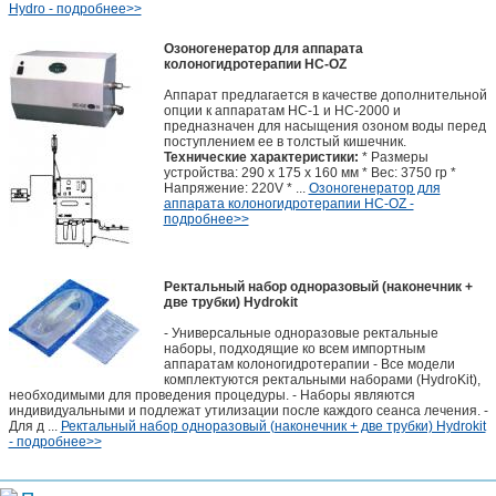
Hydro - подробнее>>
Озоногенератор для аппарата
колоногидротерапии HC-OZ
Аппарат предлагается в качестве дополнительной
опции к аппаратам НС-1 и НС-2000 и
предназначен для насыщения озоном воды перед
поступлением ее в толстый кишечник.
Технические характеристики:
* Размеры
устройства: 290 х 175 х 160 мм * Вес: 3750 гр *
Напряжение: 220V * ...
Озоногенератор для
аппарата колоногидротерапии HC-OZ -
подробнее>>
Ректальный набор одноразовый (наконечник +
две трубки) Hydrokit
- Универсальные одноразовые ректальные
наборы, подходящие ко всем импортным
аппаратам колоногидротерапии - Все модели
комплектуются ректальными наборами (HydroKit),
необходимыми для проведения процедуры. - Наборы являются
индивидуальными и подлежат утилизации после каждого сеанса лечения. -
Для д ...
Ректальный набор одноразовый (наконечник + две трубки) Hydrokit
- подробнее>>