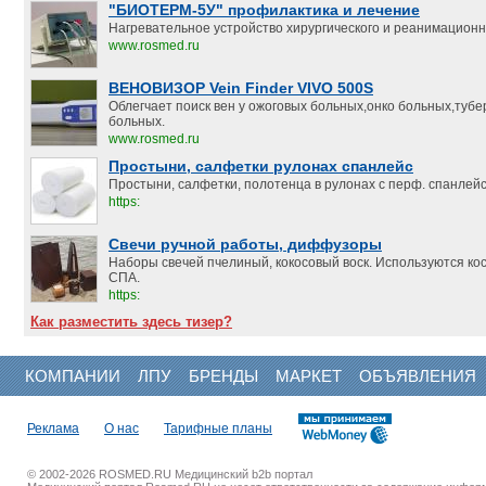
"БИОТЕРМ-5У" профилактика и лечение
Нагревательное устройство хирургического и реанимацион
www.rosmed.ru
ВЕНОВИЗОР Vein Finder VIVO 500S
Облегчает поиск вен у ожоговых больных,онко больных,туб
больных.
www.rosmed.ru
Простыни, салфетки рулонах спанлейс
Простыни, салфетки, полотенца в рулонах с перф. спанлейс.
https:
Свечи ручной работы, диффузоры
Наборы свечей пчелиный, кокосовый воск. Используются ко
СПА.
https:
Как разместить здесь тизер?
КОМПАНИИ
ЛПУ
БРЕНДЫ
МАРКЕТ
ОБЪЯВЛЕНИЯ
Реклама
О нас
Тарифные планы
© 2002-2026 ROSMED.RU Медицинский b2b портал