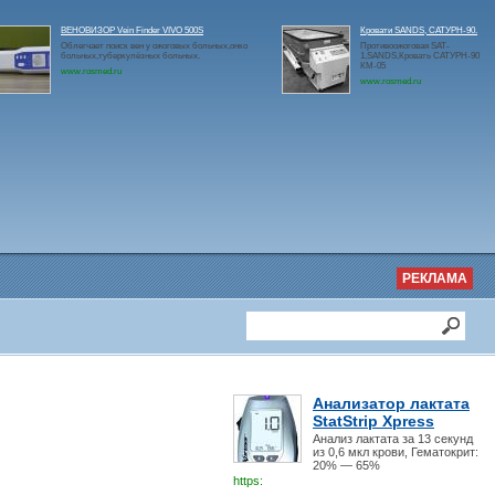
ВЕНОВИЗОР Vein Finder VIVO 500S
Кровати SANDS, САТУРН-90.
Облегчает поиск вен у ожоговых больных,онко
Противоожоговая SAT-
больных,туберкулёзных больных.
1,SANDS,Кровать САТУРН-90
КМ-05
www.rosmed.ru
www.rosmed.ru
РЕКЛАМА
Анализатор лактата
StatStrip Xpress
Анализ лактата за 13 секунд
из 0,6 мкл крови, Гематокрит:
20% — 65%
https: