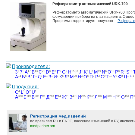
Рефкератометр автоматический URK-700
Рефкератометр автоматический URK-700 Прогр
фокусировки прибора на глаз пациента. Сущес
Программа корректирует полученн ...
Рефкерат
Производители:
3
1
7
1
A
17
B
13
C
21
D
8
E
6
F
9
G
2
H
15
I
3
J
1
K
6
L
6
M
19
N
6
O
10
P
8
R
3
S
18
А
14
Б
8
В
7
Г
1
Д
2
Е
1
З
1
И
7
К
6
Л
6
М
25
Н
3
О
8
П
2
Р
3
С
9
Т
11
У
3
Ф
5
Ц
1
Ч
1
Продукция:
C
4
L
1
O
2
U
1
А
360
Б
119
В
205
Г
81
Д
213
Е
14
Ж
11
З
431
И
265
К
922
Л
107
М
368
Н
636
О
154
П
6
Регистрация мед.изделий
по правилам РФ и ЕАЭС, внесение изменений в РУ, инспект
medpartner.pro