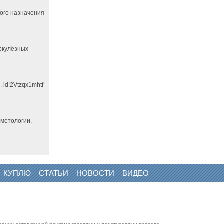
ного назначения
еркулёзных
 id:2Vtzqx1mhtf
сметологии,
КУПЛЮ
СТАТЬИ
НОВОСТИ
ВИДЕО