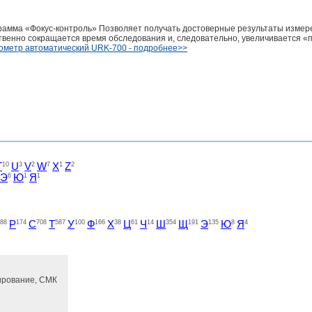
амма «Фокус-контроль» Позволяет получать достоверные результаты измер
твенно сокращается время обследования и, следовательно, увеличивается «
ометр автоматический URK-700 - подробнее>>
T
10
U
3
V
2
W
7
X
1
Z
2
Э
6
Ю
1
Я
1
88
Р
174
С
708
Т
587
У
100
Ф
166
Х
38
Ц
61
Ч
14
Ш
354
Щ
191
Э
135
Ю
8
Я
4
ирование, СМК