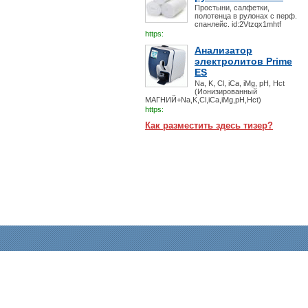
Простыни, салфетки,
полотенца в рулонах с перф.
спанлейс. id:2Vtzqx1mhtf
https:
Анализатор
электролитов Prime
ES
Na, K, Cl, iCa, iMg, pH, Hct
(Ионизированный
МАГНИЙ+Na,K,Cl,iCa,iMg,pH,Hct)
https:
Как разместить здесь тизер?