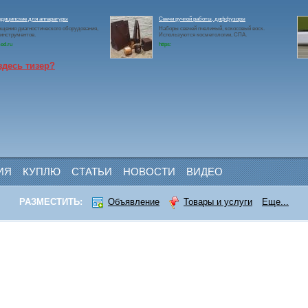
едицинские для аппаратуры
Свечи ручной работы, диффузоры
щения диагностического оборудования,
Наборы свечей пчелиный, кокосовый воск.
 инструментов.
Используются косметологии, СПА.
ed.ru
https:
здесь тизер?
ИЯ
КУПЛЮ
СТАТЬИ
НОВОСТИ
ВИДЕО
РАЗМЕСТИТЬ:
Объявление
Товары и услуги
Еще...