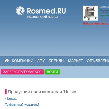
Стойки м
Для разме
приборов,
www.rosm
Как разместить 
КОМПАНИИ
ЛПУ
БРЕНДЫ
МАРКЕТ
ОБЪЯВЛЕН
ЗАРЕГИСТРИРОВАТЬСЯ
ВОЙТИ
Продукция производителя 'Unicos'
»
Каталог
[Алфавитный указатель]