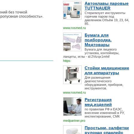
Автоклавы паровые
TUTTNAUER
ений без точной
Стерилизует инструменты
пропускная способность».
горячим паром под
давлением.Объём 19, 23, 64,
85.
www.rosmed.ru
Бумага для
подбородка.
Медтовары
Бумага для лицевого
установа, контейнеры,
ланцеты, иглы - id:2Vtzqx1mhtf
https:
Стойки медицинские
для аппаратуры
Для размещения
диагностического
оборудования, приборов,
инструментов.
www.rosmed.ru
Регистрация
мед.изделий
по правилам РФ и ЕАЭС,
внесение изменений в РУ,
инспектирование, СМК
medpartner.pro
Простыни, салфетки
рулонах спанлейс