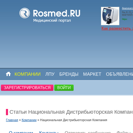
Анализато
Na, K, Cl,
МАГНИЙ+N
https:
Как разместить 
КОМПАНИИ
ЛПУ
БРЕНДЫ
МАРКЕТ
ОБЪЯВЛЕН
ЗАРЕГИСТРИРОВАТЬСЯ
ВОЙТИ
Статьи Национальная Дистрибьюторская Компан
Главная
»
Компании
» Национальная Дистрибьюторская Компания
О компании
Контакты
Отправить сообщение
Файлы