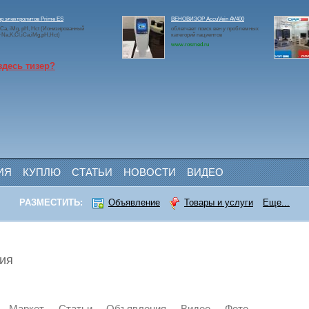
р электролитов Prime ES
ВЕНОВИЗОР AccuVein AV400
 iCa, iMg, pH, Hct (Ионизированный
облегчает поиск вен у проблемных
a,K,Cl,iCa,iMg,pH,Hct)
категорий пациентов
www.rosmed.ru
здесь тизер?
ИЯ
КУПЛЮ
СТАТЬИ
НОВОСТИ
ВИДЕО
РАЗМЕСТИТЬ:
Объявление
Товары и услуги
Еще...
ия
Маркет
Статьи
Объявления
Видео
Фото