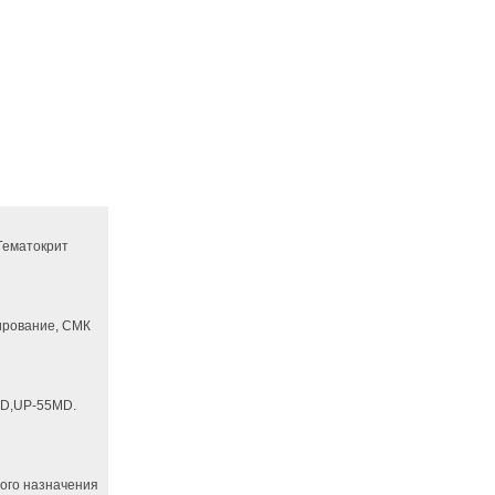
 Гематокрит
ирование, СМК
D,UP-55MD.
ного назначения