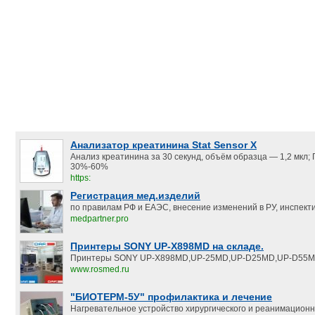
Анализатор креатинина Stat Sensor X
Анализ креатинина за 30 секунд, объём образца — 1,2 мкл;
30%-60%
https:
Регистрация мед.изделий
по правилам РФ и ЕАЭС, внесение изменений в РУ, инспект
medpartner.pro
Принтеры SONY UP-X898MD на складе.
Принтеры SONY UP-X898MD,UP-25MD,UP-D25MD,UP-D55M
www.rosmed.ru
"БИОТЕРМ-5У" профилактика и лечение
Нагревательное устройство хирургического и реанимацион