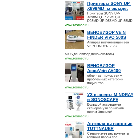
Принтеры SONY UP-
X898MD на складе.
Принтеры SONY UP-
X898MD,UP-25MD,UP-
D25MD,UP-D55MD,UP-55MD.
www.rosmed.ru
ВЕНОВИЗОР VEIN
FINDER VIVO 500S
Аппарат визуализации вен
VEIN FINDER VIVO
500S(веновизор,веноискатель)
www.rosmed.ru
ВЕНОВИЗОР
AccuVein AV400
облегчает поиск вен у
проблемных категорий
пациентов
www.rosmed.ru
УЗ сканеры MINDRAY
и SONOSCAPE
Большой ассотримент
сканеров узи по низким
ценам.Звоните!
www.rosmed.ru
Автоклавы паровые
TUTTNAUER
Стерилизует инструменты
горячим паром под