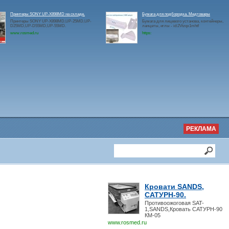
Принтеры SONY UP-X898MD на складе.
Бумага для подбородка. Медтовары
Принтеры SONY UP-X898MD,UP-25MD,UP-
Бумага для лицевого установа, контейнеры,
D25MD,UP-D55MD,UP-55MD.
ланцеты, иглы - id:2Vtzqx1mhtf
www.rosmed.ru
https:
РЕКЛАМА
Кровати SANDS,
САТУРН-90.
Противоожоговая SAT-
1,SANDS,Кровать САТУРН-90
КМ-05
www.rosmed.ru