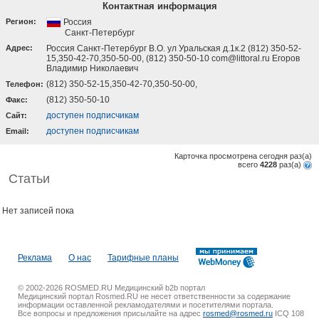
Контактная информация
Регион:
Россия
Санкт-Петербург
Адрес:
Россия Санкт-Петербург В.О. ул Уральская д.1к.2 (812) 350-52-
15,350-42-70,350-50-00, (812) 350-50-10 com@littoral.ru Егоров
Владимир Николаевич
(812) 350-52-15,350-42-70,350-50-00,
Телефон:
(812) 350-50-10
Факс:
доступен подписчикам
Cайт:
доступен подписчикам
Email:
Карточка просмотрена сегодня
раз(a)
всего
4228
раз(a)
Статьи
Нет записей пока
Реклама
О нас
Тарифные планы
© 2002-2026 ROSMED.RU Медицинский b2b портал
Медицинский портал Rosmed.RU не несет ответственности за содержание
информации оставленной рекламодателями и посетителями портала.
Все вопросы и предложения присылайте на адрес
rosmed@rosmed.ru
ICQ 108