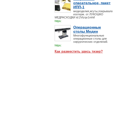
спасательное, пакет
ИПП-1
медизделия,жгуты,покрывало
изотерм. от ЛУКОШКО
МЕДРАСХОДКИ id:2Vtzqx1mhtf
https:
Операционные
столы Медин
Многофункциональные
операционные столы для
хирургических отделений.
https:
Как разместить здесь тизер?