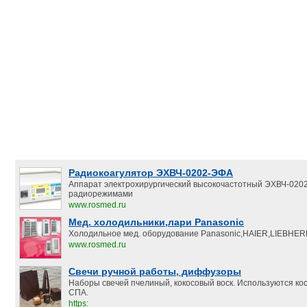
Радиокоагулятор ЭХВЧ-0202-ЭФА
Аппарат электрохирургический высокочастотный ЭХВЧ-020
радиорежимами
www.rosmed.ru
Мед. холодильники,лари Panasonic
Холодильное мед. оборудование Panasonic,HAIER,LIEBHER
www.rosmed.ru
Свечи ручной работы, диффузоры
Наборы свечей пчелиный, кокосовый воск. Используются ко
СПА.
https: