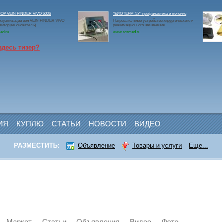
Р VEIN FINDER VIVO 500S
"БИОТЕРМ-5У" профилактика и лечение
изуализации вен VEIN FINDER VIVO
Нагревательное устройство хирургического и
визор,веноискатель)
реанимационного назначения
ed.ru
www.rosmed.ru
здесь тизер?
ИЯ
КУПЛЮ
СТАТЬИ
НОВОСТИ
ВИДЕО
РАЗМЕСТИТЬ:
Объявление
Товары и услуги
Еще...
Маркет
Статьи
Объявления
Видео
Фото