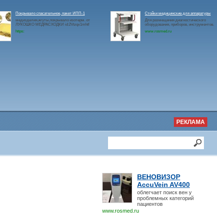
Покрывало спасательное, пакет ИПП-1
Стойки медицинские для аппаратуры
медизделия,жгуты,покрывало изотерм. от
Для размещения диагностического
ЛУКОШКО МЕДРАСХОДКИ id:2Vtzqx1mhtf
оборудования, приборов, инструментов.
https:
www.rosmed.ru
РЕКЛАМА
ВЕНОВИЗОР
AccuVein AV400
облегчает поиск вен у
проблемных категорий
пациентов
www.rosmed.ru