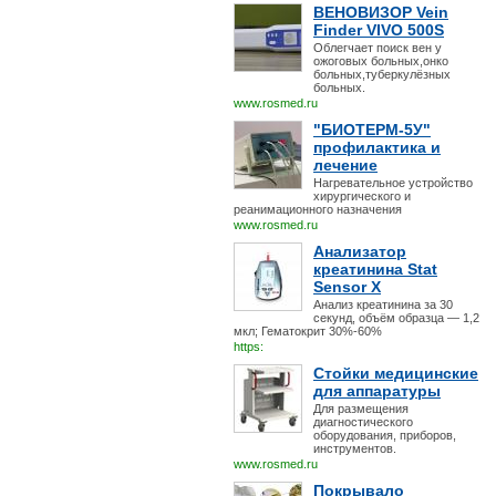
ВЕНОВИЗОР Vein
Finder VIVO 500S
Облегчает поиск вен у
ожоговых больных,онко
больных,туберкулёзных
больных.
www.rosmed.ru
"БИОТЕРМ-5У"
профилактика и
лечение
Нагревательное устройство
хирургического и
реанимационного назначения
www.rosmed.ru
Анализатор
креатинина Stat
Sensor X
Анализ креатинина за 30
секунд, объём образца — 1,2
мкл; Гематокрит 30%-60%
https:
Стойки медицинские
для аппаратуры
Для размещения
диагностического
оборудования, приборов,
инструментов.
www.rosmed.ru
Покрывало