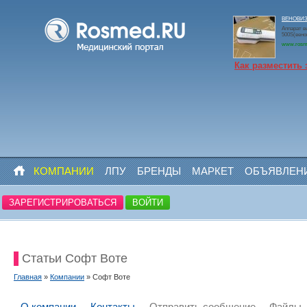
ВЕНОВИЗО
Аппарат в
500S(вено
www.rosm
Как разместить 
КОМПАНИИ
ЛПУ
БРЕНДЫ
МАРКЕТ
ОБЪЯВЛЕН
ЗАРЕГИСТРИРОВАТЬСЯ
ВОЙТИ
Статьи Софт Воте
Главная
»
Компании
» Софт Воте
О компании
Контакты
Отправить сообщение
Файлы