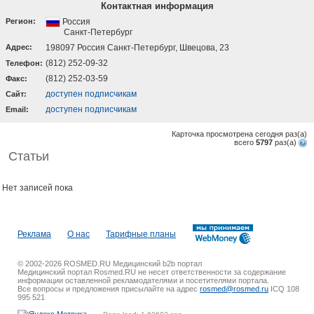
Контактная информация
Регион:
Россия
Санкт-Петербург
Адрес:
198097 Россия Санкт-Петербург, Швецова, 23
(812) 252-09-32
Телефон:
(812) 252-03-59
Факс:
доступен подписчикам
Cайт:
доступен подписчикам
Email:
Карточка просмотрена сегодня
раз(a)
всего
5797
раз(a)
Статьи
Нет записей пока
Реклама
О нас
Тарифные планы
© 2002-2026 ROSMED.RU Медицинский b2b портал
Медицинский портал Rosmed.RU не несет ответственности за содержание
информации оставленной рекламодателями и посетителями портала.
Все вопросы и предложения присылайте на адрес
rosmed@rosmed.ru
ICQ 108
995 521