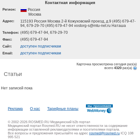
Контактная информация
Регион:
Россия
Москва
Адрес:
115193 Россия Москва 2-й Кожуховский проезд, д.9 (495) 679-47-
94, 679-29-70 (495) 679-47-94 vostorg-s@mtu-net.ru Наташа
(495) 679-47-94, 679-29-70
Телефон:
(495) 679-47-94
Факс:
доступен подписчикам
Cайт:
доступен подписчикам
Email:
Карточка просмотрена сегодня
раз(a)
всего
4320
раз(a)
Статьи
Нет записей пока
Реклама
О нас
Тарифные планы
© 2002-2026 ROSMED.RU Медицинский b2b портал
Медицинский портал Rosmed.RU не несет ответственности за содержание
информации оставленной рекламодателями и посетителями портала.
Все вопросы и предложения присылайте на адрес
rosmed@rosmed.ru
ICQ 108
995 521