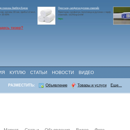
р глюкозы StatStrip Expres
Простыни, салфетки рулонах спанлейс
сек, кетоны 10 сек, проба 1.2 мкл,
Простыни, салфетки, полотенца в рулонах с перф.
т 20-65%
спанлейс. id:2Vtzqx1mhtf
https:
здесь тизер?
ИЯ
КУПЛЮ
СТАТЬИ
НОВОСТИ
ВИДЕО
РАЗМЕСТИТЬ:
Объявление
Товары и услуги
Еще...
Маркет
Статьи
Объявления
Видео
Фото