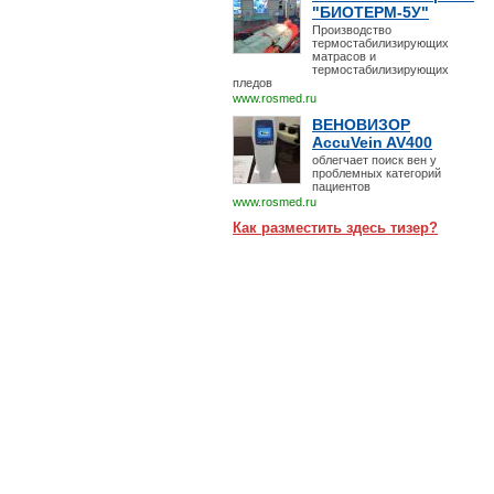
"БИОТЕРМ-5У"
Производство
термостабилизирующих
матрасов и
термостабилизирующих
пледов
www.rosmed.ru
ВЕНОВИЗОР
AccuVein AV400
облегчает поиск вен у
проблемных категорий
пациентов
www.rosmed.ru
Как разместить здесь тизер?