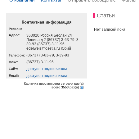
Статьи
Контактная информация
Регион:
Нет записей пока
Адрес:
363020 Россия Беслан ул
Ленина д.2 (86737) 3-63-79, 3-
39-93 (86737) 3-11-96
edelweis@osetia.ru Юрий
(86737) 3-63-79, 3-39-93
Телефон:
(86737) 3-11-96
Факс:
доступен подписчикам
Cайт:
доступен подписчикам
Email:
Карточка просмотрена сегодня
раз(a)
всего
3553
раз(a)