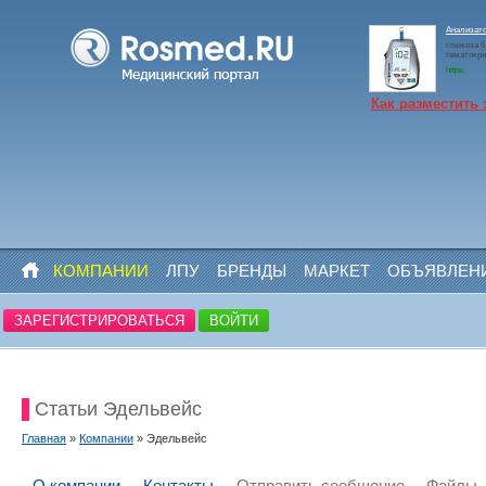
Анализато
глюкоза 6 
гематокри
https:
Как разместить 
КОМПАНИИ
ЛПУ
БРЕНДЫ
МАРКЕТ
ОБЪЯВЛЕН
ЗАРЕГИСТРИРОВАТЬСЯ
ВОЙТИ
Статьи Эдельвейс
Главная
»
Компании
» Эдельвейс
О компании
Контакты
Отправить сообщение
Файлы