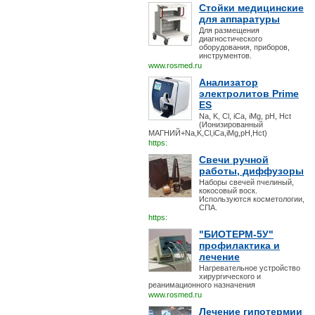
Стойки медицинские
для аппаратуры
Для размещения
диагностического
оборудования, приборов,
инструментов.
www.rosmed.ru
Анализатор
электролитов Prime
ES
Na, K, Cl, iCa, iMg, pH, Hct
(Ионизированный
МАГНИЙ+Na,K,Cl,iCa,iMg,pH,Hct)
https:
Свечи ручной
работы, диффузоры
Наборы свечей пчелиный,
кокосовый воск.
Используются косметологии,
СПА.
https:
"БИОТЕРМ-5У"
профилактика и
лечение
Нагревательное устройство
хирургического и
реанимационного назначения
www.rosmed.ru
Лечение гипотермии