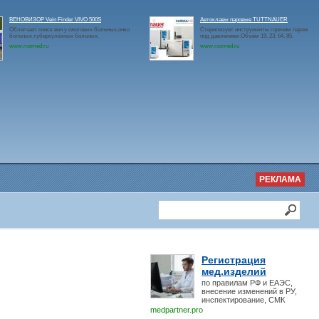
ВЕНОВИЗОР Vein Finder VIVO 500S
Автоклавы паровые TUTTNAUER
Облегчает поиск вен у ожоговых больных,онко
Стерилизует инструменты горячим паром
больных,туберкулёзных больных.
под давлением.Объём 19, 23, 64, 85.
www.rosmed.ru
www.rosmed.ru
РЕКЛАМА
Регистрация
мед.изделий
по правилам РФ и ЕАЭС,
внесение изменений в РУ,
инспектирование, СМК
medpartner.pro