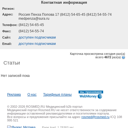
Контактная информация
Регион:
Адрес:
Россия Пенза Попова 17 (8412) 54-65-45 (8412) 54-55-74
medpenza@sura.ru
(8412) 54-65-45
Телефон:
(8412) 54-55-74
Факс:
доступен подписчикам
Cайт:
доступен подписчикам
Email:
Карточка просмотрена сегодня
раз(a)
всего
4672
раз(a)
Статьи
Нет записей пока
Реклама
О нас
Тарифные планы
© 2002-2026 ROSMED.RU Медицинский b2b портал
Медицинский портал Rosmed.RU не несет ответственности за содержание
информации оставленной рекламодателями и посетителями портала.
Все вопросы и предложения присылайте на адрес
rosmed@rosmed.ru
ICQ 108
995 521
Page load: 1.76363 sec