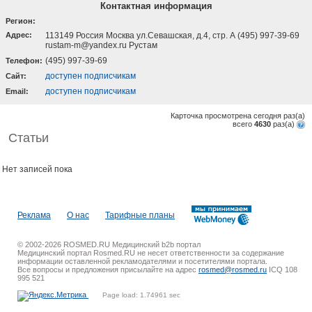
Контактная информация
Регион:
Адрес:
113149 Россия Москва ул.Севашская, д.4, стр. А (495) 997-39-69
rustam-m@yandex.ru Рустам
(495) 997-39-69
Телефон:
доступен подписчикам
Cайт:
доступен подписчикам
Email:
Карточка просмотрена сегодня
раз(a)
всего
4630
раз(a)
Статьи
Нет записей пока
Реклама
О нас
Тарифные планы
© 2002-2026 ROSMED.RU Медицинский b2b портал
Медицинский портал Rosmed.RU не несет ответственности за содержание
информации оставленной рекламодателями и посетителями портала.
Все вопросы и предложения присылайте на адрес
rosmed@rosmed.ru
ICQ 108
995 521
Page load: 1.74961 sec