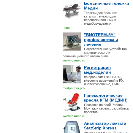
Больничные тележки
Медин
Тележки для больниц:
каталки, тележки для
перевозки больных и
медоборудования.
https:
"БИОТЕРМ-5У"
профилактика и
лечение
Нагревательное устройство
хирургического и
реанимационного назначения
www.rosmed.ru
Регистрация
мед.изделий
по правилам РФ и ЕАЭС,
внесение изменений в РУ,
инспектирование, СМК
medpartner.pro
Гинекологические
кресла КГМ (МЕДИН)
Поставки по всей России.
Монтаж и сервис, разработка
проектов.
www.rosmed.ru
Анализатор лактата
StatStrip Xpress
Анализ лактата за 13 секунд