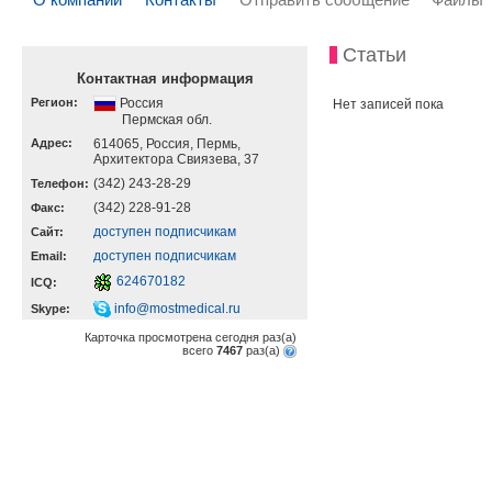
Статьи
Контактная информация
Регион:
Россия
Нет записей пока
Пермская обл.
Адрес:
614065, Россия, Пермь,
Архитектора Свиязева, 37
(342) 243-28-29
Телефон:
(342) 228-91-28
Факс:
доступен подписчикам
Cайт:
доступен подписчикам
Email:
624670182
ICQ:
info@mostmedical.ru
Skype:
Карточка просмотрена сегодня
раз(a)
всего
7467
раз(a)