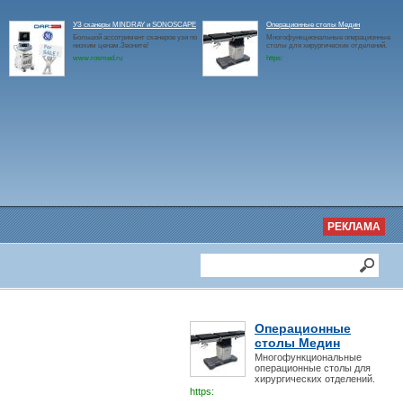
УЗ сканеры MINDRAY и SONOSCAPE
Операционные столы Медин
Большой ассотримент сканеров узи по
Многофункциональные операционные
низким ценам.Звоните!
столы для хирургических отделений.
www.rosmed.ru
https:
РЕКЛАМА
Операционные
столы Медин
Многофункциональные
операционные столы для
хирургических отделений.
https: