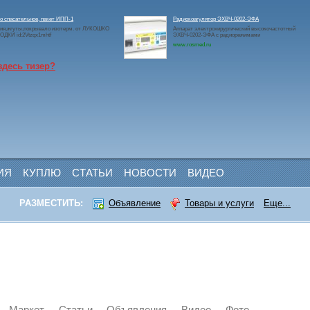
 спасательное, пакет ИПП-1
Радиокоагулятор ЭХВЧ-0202-ЭФА
ия,жгуты,покрывало изотерм. от ЛУКОШКО
Аппарат электрохирургический высокочастотный
ДКИ id:2Vtzqx1mhtf
ЭХВЧ-0202-ЭФА с радиорежимами
www.rosmed.ru
здесь тизер?
ИЯ
КУПЛЮ
СТАТЬИ
НОВОСТИ
ВИДЕО
РАЗМЕСТИТЬ:
Объявление
Товары и услуги
Еще...
Маркет
Статьи
Объявления
Видео
Фото