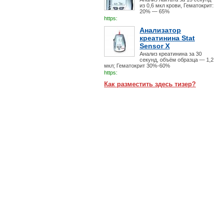
из 0,6 мкл крови, Гематокрит:
20% — 65%
https:
Анализатор
креатинина Stat
Sensor X
Анализ креатинина за 30
секунд, объём образца — 1,2
мкл; Гематокрит 30%-60%
https:
Как разместить здесь тизер?