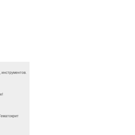
 инструментов.
е!
 Гематокрит