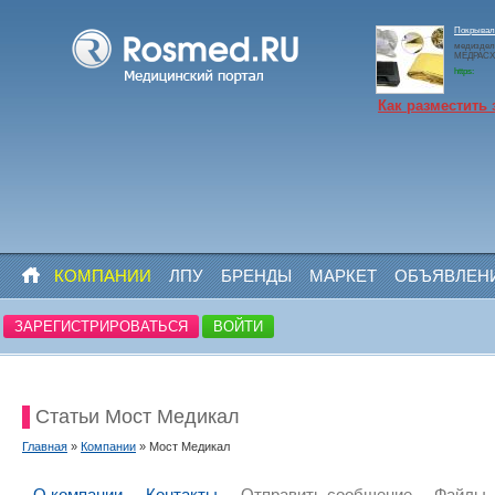
Покрывало
медиздел
МЕДРАСХО
https:
Как разместить 
КОМПАНИИ
ЛПУ
БРЕНДЫ
МАРКЕТ
ОБЪЯВЛЕН
ЗАРЕГИСТРИРОВАТЬСЯ
ВОЙТИ
Статьи Мост Медикал
Главная
»
Компании
» Мост Медикал
О компании
Контакты
Отправить сообщение
Файлы