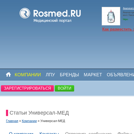
Анализато
Анализ кр
мкл; Гем
https:
Как разместить 
КОМПАНИИ
ЛПУ
БРЕНДЫ
МАРКЕТ
ОБЪЯВЛЕН
ЗАРЕГИСТРИРОВАТЬСЯ
ВОЙТИ
Статьи Универсал-МЕД
Главная
»
Компании
» Универсал-МЕД
О компании
Контакты
Отправить сообщение
Файлы