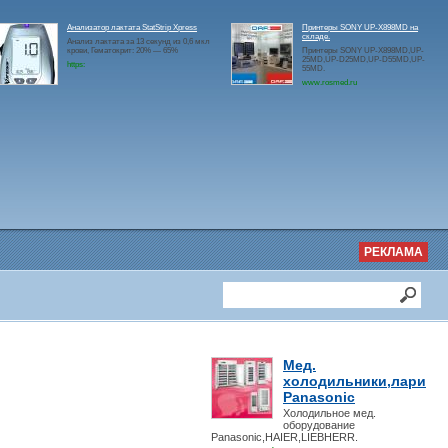
Анализатор лактата StatStrip Xpress
Принтеры SONY UP-X898MD на
складе.
Анализ лактата за 13 секунд из 0,6 мкл
крови, Гематокрит: 20% — 65%
Принтеры SONY UP-X898MD,UP-
25MD,UP-D25MD,UP-D55MD,UP-
https:
55MD.
www.rosmed.ru
РЕКЛАМА
Мед.
холодильники,лари
Panasonic
Холодильное мед.
оборудование
Panasonic,HAIER,LIEBHERR.