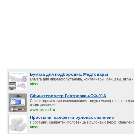
Бумага для подбородка. Медтовары
Бумага для лицевого установа, контейнеры, ланцеты, иглы - 
https:
Сфинктерометр Гастроскан-СФ-01А
Сфинктерометрия-исследования тонуса мышц тазового дна
вагин.давления.
www.rosmed.ru
Простыни, салфетки рулонах спанлейс
Простыни, салфетки, полотенца в рулонах с перф. спанлейс.
https: