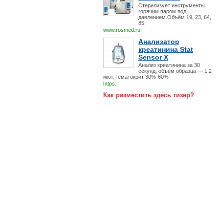
Стерилизует инструменты
горячим паром под
давлением.Объём 19, 23, 64,
85.
www.rosmed.ru
Анализатор
креатинина Stat
Sensor X
Анализ креатинина за 30
секунд, объём образца — 1,2
мкл; Гематокрит 30%-60%
https:
Как разместить здесь тизер?