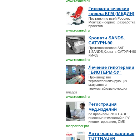
www.rosmed.ru
Гинекологические
кресла КГМ (МЕДИН)
Поставки по всей России.
Монтаж и сервис, разработка
проектов.
www.rosmed.ru
Кровати SANDS,
САТУРН-90.
Противоожоговая SAT-
1,SANDS,Кровать САТУРН-90
КМ-05
www.rosmed.ru
Лечение гипотермии
"БИОТЕРМ-5У"
Производство
термостабилизирующих
матрасов и
термостабилизирующих
пледов
www.rosmed.ru
Регистрация
мед.изделий
по правилам РФ и ЕАЭС,
внесение изменений в РУ,
инспектирование, СМК
medpartner.pro
Автоклавы паровые
TUTTNAUER