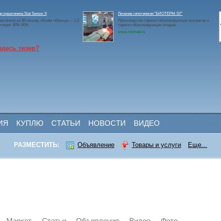
р креатинина Stat Sensor X
Лечение гипотермии "БИОТЕРМ-5У"
еатинина за 30 секунд, объём образца — 1,2
Производство термостабилизирующих матрасов и
атокрит 30%-60%
термостабилизирующих пледов
www.rosmed.ru
здесь тизер?
ИЯ
КУПЛЮ
СТАТЬИ
НОВОСТИ
ВИДЕО
РАЗМЕСТИТЬ:
Объявление
Товары и услуги
Еще...
Маркет
Статьи
Объявления
Видео
Фото