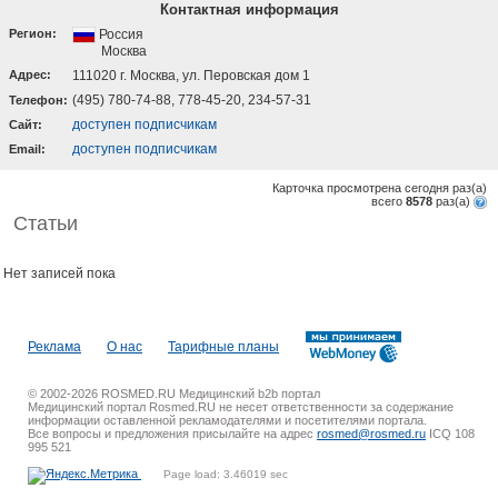
Контактная информация
Регион:
Россия
Москва
Адрес:
111020 г. Москва, ул. Перовская дом 1
(495) 780-74-88, 778-45-20, 234-57-31
Телефон:
доступен подписчикам
Cайт:
доступен подписчикам
Email:
Карточка просмотрена сегодня
раз(a)
всего
8578
раз(a)
Статьи
Нет записей пока
Реклама
О нас
Тарифные планы
© 2002-2026 ROSMED.RU Медицинский b2b портал
Медицинский портал Rosmed.RU не несет ответственности за содержание
информации оставленной рекламодателями и посетителями портала.
Все вопросы и предложения присылайте на адрес
rosmed@rosmed.ru
ICQ 108
995 521
Page load: 3.46019 sec