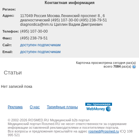
Контактная информация
Регион:
Адрес:
117049 Россия Москва Ленинский проспект 8., 6
диагностический (495) 107-30-00 (495) 238-79-51
diagnostica@nm.ru Цаплин Вадим Дмитриевич
(495) 107-30-00
Телефон:
(495) 238-79-51
Факс:
доступен подписчикам
Cайт:
доступен подписчикам
Email:
Карточка просмотрена сегодня
раз(a)
всего
7084
раз(a)
Статьи
Нет записей пока
Реклама
О нас
Тарифные планы
© 2002-2026 ROSMED.RU Медицинский b2b портал
Медицинский портал Rosmed.RU не несет ответственности за содержание
информации оставленной рекламодателями и посетителями портала.
Все вопросы и предложения присылайте на адрес
rosmed@rosmed.ru
ICQ 108
995 521