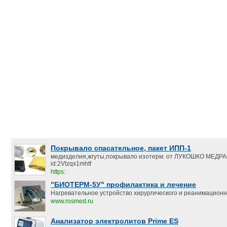
Покрывало спасательное, пакет ИПП-1
медизделия,жгуты,покрывало изотерм. от ЛУКОШКО МЕД
id:2Vtzqx1mhtf
https:
"БИОТЕРМ-5У" профилактика и лечение
Нагревательное устройство хирургического и реанимацион
www.rosmed.ru
Анализатор электролитов Prime ES