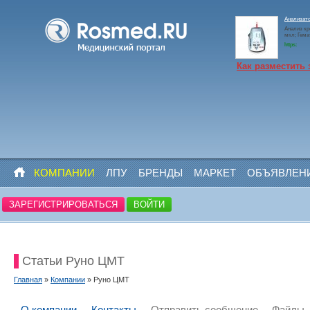
Анализато
Анализ кр
мкл; Гем
https:
Как разместить 
КОМПАНИИ
ЛПУ
БРЕНДЫ
МАРКЕТ
ОБЪЯВЛЕН
ЗАРЕГИСТРИРОВАТЬСЯ
ВОЙТИ
Статьи Руно ЦМТ
Главная
»
Компании
» Руно ЦМТ
О компании
Контакты
Отправить сообщение
Файлы