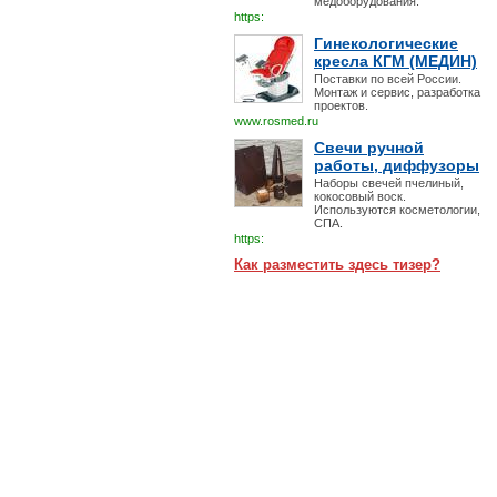
медоборудования.
https:
Гинекологические
кресла КГМ (МЕДИН)
Поставки по всей России.
Монтаж и сервис, разработка
проектов.
www.rosmed.ru
Свечи ручной
работы, диффузоры
Наборы свечей пчелиный,
кокосовый воск.
Используются косметологии,
СПА.
https:
Как разместить здесь тизер?