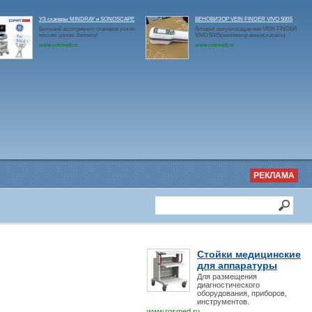
УЗ сканеры MINDRAY и SONOSCAPE
ВЕНОВИЗОР VEIN FINDER VIVO 500S
Большой ассотримент сканеров узи по
Аппарат визуализации вен VEIN FINDER
низким ценам.Звоните!
VIVO 500S(веновизор,веноискатель)
www.rosmed.ru
www.rosmed.ru
РЕКЛАМА
Стойки медицинские
для аппаратуры
Для размещения
диагностического
оборудования, приборов,
инструментов.
www.rosmed.ru