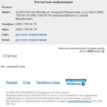
Контактная информация
Регион:
Адрес:
113303 Россия Москва ул. Большая Юшуньская, д.1а, кор.4 (495)
739-54-79 (495) 739-54-79 rusbiomed@mail.ru Сергей
Михайлович
(495) 739-54-79
Телефон:
(495) 739-54-79
Факс:
доступен подписчикам
Cайт:
доступен подписчикам
Email:
Карточка просмотрена сегодня
раз(a)
всего
4629
раз(a)
Статьи
Нет записей пока
Реклама
О нас
Тарифные планы
© 2002-2026 ROSMED.RU Медицинский b2b портал
Медицинский портал Rosmed.RU не несет ответственности за содержание
информации оставленной рекламодателями и посетителями портала.
Все вопросы и предложения присылайте на адрес
rosmed@rosmed.ru
ICQ 108
995 521