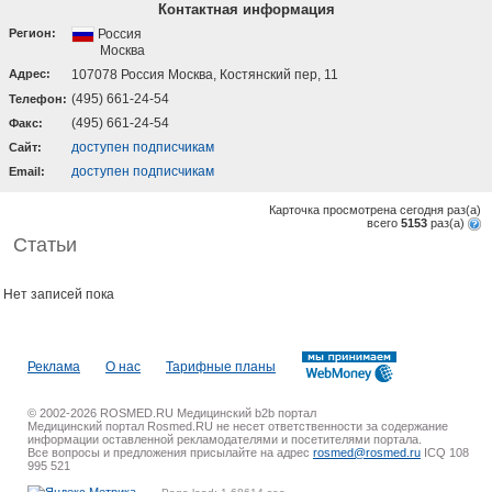
Контактная информация
Регион:
Россия
Москва
Адрес:
107078 Россия Москва, Костянский пер, 11
(495) 661-24-54
Телефон:
(495) 661-24-54
Факс:
доступен подписчикам
Cайт:
доступен подписчикам
Email:
Карточка просмотрена сегодня
раз(a)
всего
5153
раз(a)
Статьи
Нет записей пока
Реклама
О нас
Тарифные планы
© 2002-2026 ROSMED.RU Медицинский b2b портал
Медицинский портал Rosmed.RU не несет ответственности за содержание
информации оставленной рекламодателями и посетителями портала.
Все вопросы и предложения присылайте на адрес
rosmed@rosmed.ru
ICQ 108
995 521