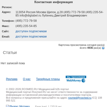
Контактная информация
Регион:
Адрес:
113054 Россия Москва Щипок, д.28 (495) 772-79-58 (495) 235-54-
85 info@diglabel.ru Лубенец Дмитрий Владимирович
(495) 772-79-58
Телефон:
(495) 235-54-85
Факс:
доступен подписчикам
Cайт:
доступен подписчикам
Email:
Карточка просмотрена сегодня
раз(a)
всего
4936
раз(a)
Статьи
Нет записей пока
Реклама
О нас
Тарифные планы
© 2002-2026 ROSMED.RU Медицинский b2b портал
Медицинский портал Rosmed.RU не несет ответственности за содержание
информации оставленной рекламодателями и посетителями портала.
Все вопросы и предложения присылайте на адрес
rosmed@rosmed.ru
ICQ 108
995 521
Page load: 1.73519 sec