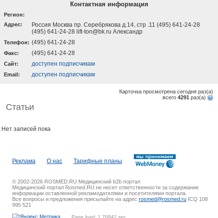
Контактная информация
Регион:
Адрес:
Россия Москва пр. Серебрякова д.14, стр .11 (495) 641-24-28
(495) 641-24-28 lift-ton@bk.ru Александр
(495) 641-24-28
Телефон:
(495) 641-24-28
Факс:
доступен подписчикам
Cайт:
доступен подписчикам
Email:
Карточка просмотрена сегодня
раз(a)
всего
4291
раз(a)
Статьи
Нет записей пока
Реклама
О нас
Тарифные планы
© 2002-2026 ROSMED.RU Медицинский b2b портал
Медицинский портал Rosmed.RU не несет ответственности за содержание
информации оставленной рекламодателями и посетителями портала.
Все вопросы и предложения присылайте на адрес
rosmed@rosmed.ru
ICQ 108
995 521
Page load: 1.76842 sec