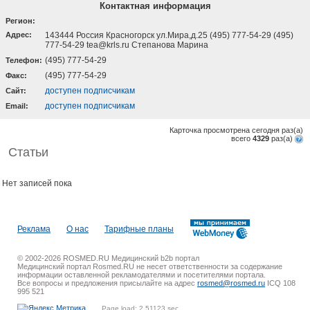
Контактная информация
Регион:
Адрес:
143444 Россия Красногорск ул.Мира,д.25 (495) 777-54-29 (495)
777-54-29 tea@krls.ru Степанова Марина
(495) 777-54-29
Телефон:
(495) 777-54-29
Факс:
доступен подписчикам
Cайт:
доступен подписчикам
Email:
Карточка просмотрена сегодня
раз(a)
всего
4329
раз(a)
Статьи
Нет записей пока
Реклама
О нас
Тарифные планы
© 2002-2026 ROSMED.RU Медицинский b2b портал
Медицинский портал Rosmed.RU не несет ответственности за содержание
информации оставленной рекламодателями и посетителями портала.
Все вопросы и предложения присылайте на адрес
rosmed@rosmed.ru
ICQ 108
995 521
Page load: 2.51123 sec